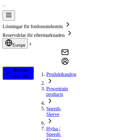
Lösningar för fordonsindustrin
Reservdelar för eftermarknaden
Europe
Filtrera
Produktkatalog
och sök
Powertrain
products
Speedi-
Sleeve
Hylsa /
Speedi-
Sleeve