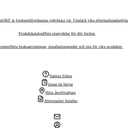
nt
SKF är fordonstillverkarnas självklara val. Upptäck våra eftermarknadserbju
Produktkatalog
Hitta reservdelar för ditt fordon.
center
Hitta bruksanvisningar, installationsguider och tips för våra produkter.
Vanliga frågor
Innan du börjar
Hitta återförsäljare
Aftermarket Insights