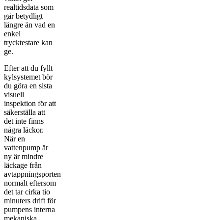
realtidsdata som
går betydligt
längre än vad en
enkel
trycktestare kan
ge.
Efter att du fyllt
kylsystemet bör
du göra en sista
visuell
inspektion för att
säkerställa att
det inte finns
några läckor.
När en
vattenpump är
ny är mindre
läckage från
avtappningsporten
normalt eftersom
det tar cirka tio
minuters drift för
pumpens interna
mekaniska