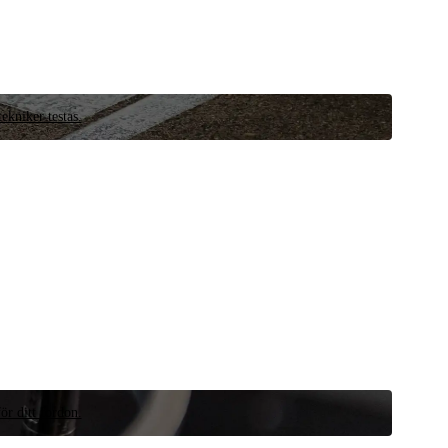
ekniker testas.
ör ditt fordon.