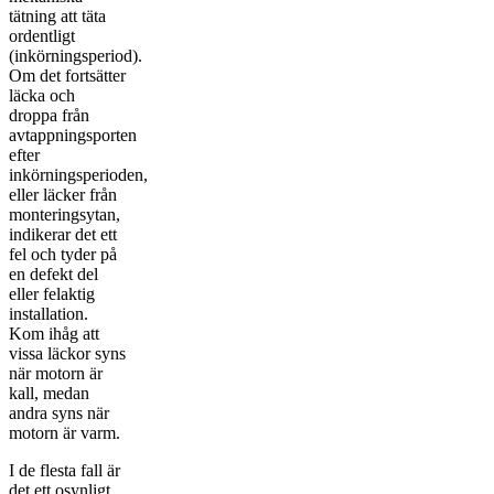
tätning att täta
ordentligt
(inkörningsperiod).
Om det fortsätter
läcka och
droppa från
avtappningsporten
efter
inkörningsperioden,
eller läcker från
monteringsytan,
indikerar det ett
fel och tyder på
en defekt del
eller felaktig
installation.
Kom ihåg att
vissa läckor syns
när motorn är
kall, medan
andra syns när
motorn är varm.
I de flesta fall är
det ett osynligt