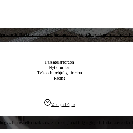
llen som är lika krävande testmiljöer som racingen, där nya konstruktioner och t
Passagerarfordon
Nyttofordon
Två- och trehjuliga fordon
Racing
Vanliga frågor
högkvalitativa eftermarknadsdelar med global tillgänglighet. Hitta reservdelar f