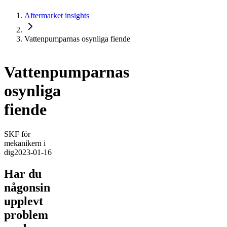
Aftermarket insights
Vattenpumparnas osynliga fiende
Vattenpumparnas
osynliga
fiende
SKF för
mekanikern i
dig
2023-01-16
Har du
någonsin
upplevt
problem