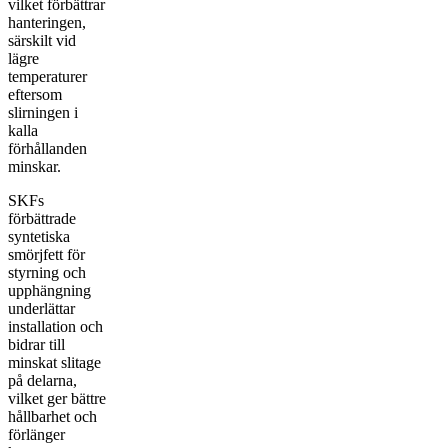
vilket förbättrar
hanteringen,
särskilt vid
lägre
temperaturer
eftersom
slirningen i
kalla
förhållanden
minskar.
SKFs
förbättrade
syntetiska
smörjfett för
styrning och
upphängning
underlättar
installation och
bidrar till
minskat slitage
på delarna,
vilket ger bättre
hållbarhet och
förlänger