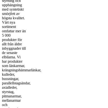
styrning och
upphängning
med syntetiskt
smörjfett av
högsta kvalitet.
Vårt nya
sortiment
omfattar mer än
5 000
produkter för
allt från äldre
inbyggnader till
de senaste
elbilarna. Vi
har produkter
som länkarmar,
krängningshämmarlänkar,
kulleder,
bussningar,
parallellstagsändar,
axialleder,
styrstag,
pitmanarmar,
mellanarmar
och