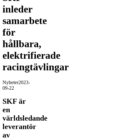
inleder
samarbete
för
hållbara,
elektrifierade
racingtävlingar
Nyheter
2023-
09-22
SKF är
en
världsledande
leverantör
av