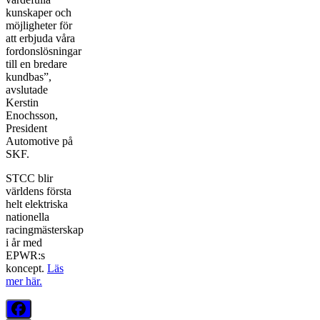
kunskaper och
möjligheter för
att erbjuda våra
fordonslösningar
till en bredare
kundbas”,
avslutade
Kerstin
Enochsson,
President
Automotive på
SKF.
STCC blir
världens första
helt elektriska
nationella
racingmästerskap
i år med
EPWR:s
koncept.
Läs
mer här.