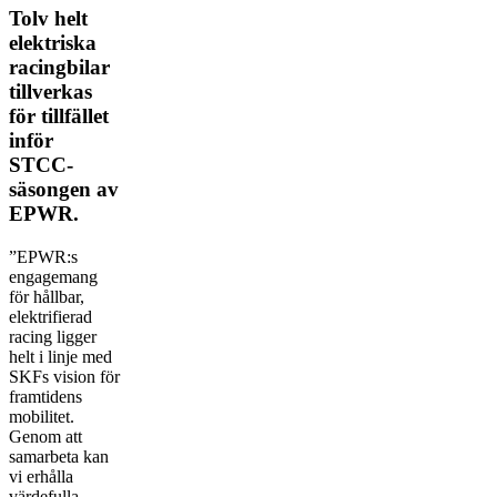
Tolv helt
elektriska
racingbilar
tillverkas
för tillfället
inför
STCC-
säsongen av
EPWR.
”EPWR:s
engagemang
för hållbar,
elektrifierad
racing ligger
helt i linje med
SKFs vision för
framtidens
mobilitet.
Genom att
samarbeta kan
vi erhålla
värdefulla