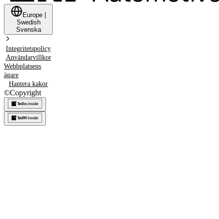
Europe
|
Swedish
Svenska
Integritetspolicy
Användarvillkor
Webbplatsens
ägare
Hantera kakor
©
Copyright