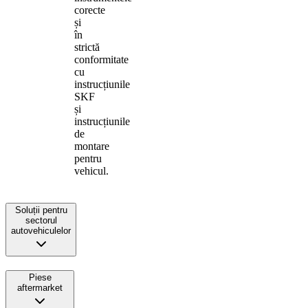
corecte
și
în
strictă
conformitate
cu
instrucțiunile
SKF
și
instrucțiunile
de
montare
pentru
vehicul.
Soluții pentru
sectorul
autovehiculelor
Piese
aftermarket