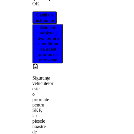
OE.
Găsiți un
distribuitor
Selectați
vehiculul
dvs. pentru
a confirma
că acest
produs se
potrivește
Siguranța
vehiculelor
este
o
prioritate
pentru
SKF,
iar
piesele
noastre
de