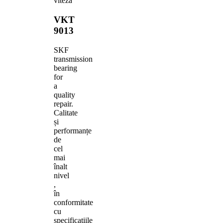
viteza
VKT
9013
SKF
transmission
bearing
for
a
quality
repair.
Calitate
și
performanțe
de
cel
mai
înalt
nivel
,
în
conformitate
cu
specificațiile