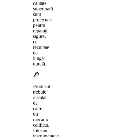
calitate
superioară
sunt
proiectate
pentru
reparații
sigure,
cu
rezultate
de
lungă
durată.
Produsul
trebuie
instalat
de
către
un
mecanic
calificat,
folosind
instrumentele