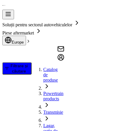
Soluții pentru sectorul autovehiculelor
Piese aftermarket
Europe
Filtrare și
Catalog
căutare
de
produse
Powertrain
products
Transmisie
Lagar,
cutie de