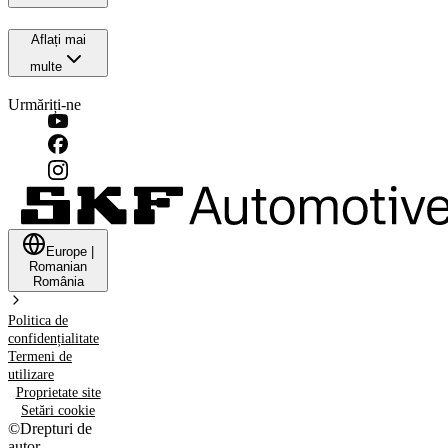
Aflați mai
multe
Urmăriți-ne
Europe
|
Romanian
România
Politica de
confidențialitate
Termeni de
utilizare
Proprietate site
Setări cookie
©
Drepturi de
autor