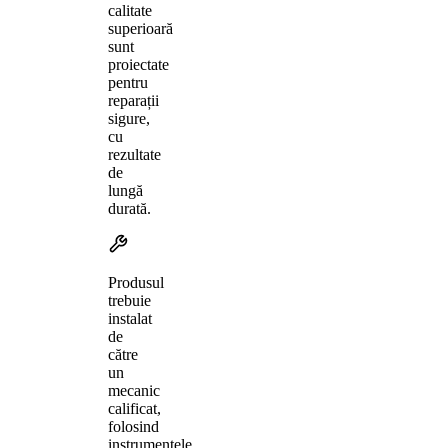
calitate
superioară
sunt
proiectate
pentru
reparații
sigure,
cu
rezultate
de
lungă
durată.
Produsul
trebuie
instalat
de
către
un
mecanic
calificat,
folosind
instrumentele