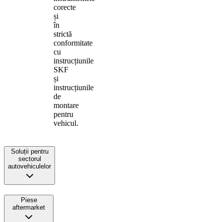
corecte
și
în
strictă
conformitate
cu
instrucțiunile
SKF
și
instrucțiunile
de
montare
pentru
vehicul.
Soluții pentru
sectorul
autovehiculelor
Piese
aftermarket