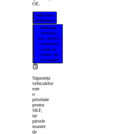
OE.
Găsiți un
distribuitor
Selectați
vehiculul
dvs. pentru
a confirma
că acest
produs se
potrivește
Siguranța
vehiculelor
este
o
prioritate
pentru
SKF,
iar
piesele
noastre
de