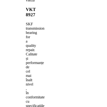
viteza
VKT
8927
SKF
transmission
bearing
for
a
quality
repair.
Calitate
și
performanțe
de
cel
mai
înalt
nivel
,
în
conformitate
cu
specificațiile