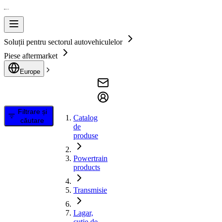
Soluții pentru sectorul autovehiculelor
Piese aftermarket
Europe
Filtrare și
Catalog
căutare
de
produse
Powertrain
products
Transmisie
Lagar,
cutie de