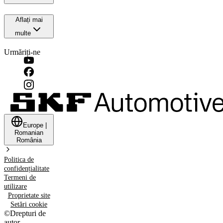
Aflați mai
multe
Urmăriți-ne
Europe
|
Romanian
România
Politica de
confidențialitate
Termeni de
utilizare
Proprietate site
Setări cookie
©
Drepturi de
autor