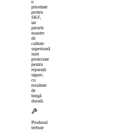
o
prioritate
pentru
SKF,
iar
piesele
noastre
de
calitate
superioară
sunt
proiectate
pentru
reparații
sigure,
cu
rezultate
de
lungă
durată.
Produsul
trebuie