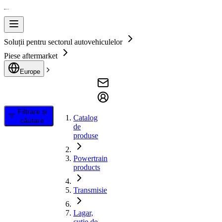
Soluții pentru sectorul autovehiculelor
Piese aftermarket
Europe
Filtrare și
Catalog
căutare
de
produse
Powertrain
products
Transmisie
Lagar,
cutie de