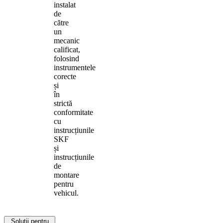
instalat
de
către
un
mecanic
calificat,
folosind
instrumentele
corecte
și
în
strictă
conformitate
cu
instrucțiunile
SKF
și
instrucțiunile
de
montare
pentru
vehicul.
Soluții pentru