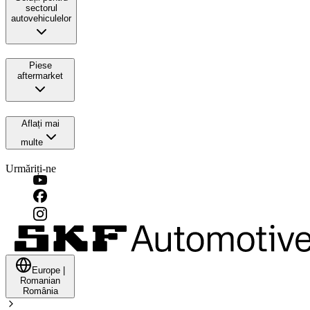
sectorul
autovehiculelor
Piese
aftermarket
Aflați mai
multe
Urmăriți-ne
Europe
|
Romanian
România