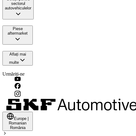
sectorul
autovehiculelor
Piese
aftermarket
Aflați mai
multe
Urmăriți-ne
Europe
|
Romanian
România