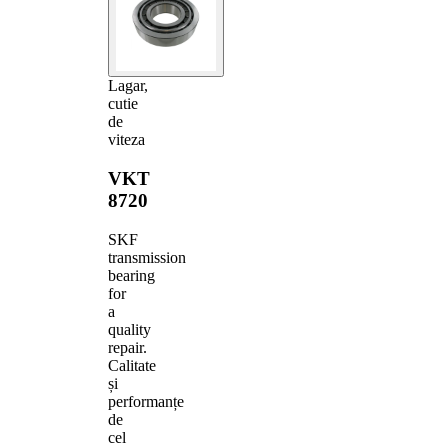
Lagar,
cutie
de
viteza
VKT
8720
SKF
transmission
bearing
for
a
quality
repair.
Calitate
și
performanțe
de
cel