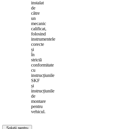
instalat
de
către
un
mecanic
calificat,
folosind
instrumentele
corecte
și
în
strictă
conformitate
cu
instrucțiunile
SKF
și
instrucțiunile
de
montare
pentru
vehicul.
Soluții pentru