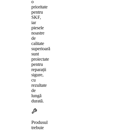
o
prioritate
pentru
SKF,
iar
piesele
noastre
de
calitate
superioară
sunt
proiectate
pentru
reparații
sigure,
cu
rezultate
de
lungă
durată.
Produsul
trebuie