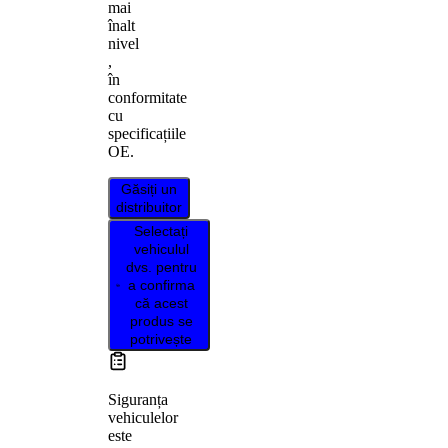
mai
înalt
nivel
,
în
conformitate
cu
specificațiile
OE.
Găsiți un
distribuitor
Selectați
vehiculul
dvs. pentru
a confirma
că acest
produs se
potrivește
Siguranța
vehiculelor
este