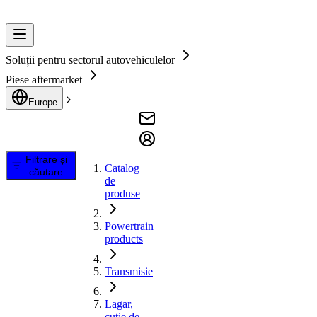
Soluții pentru sectorul autovehiculelor
Piese aftermarket
Europe
Filtrare și
Catalog
căutare
de
produse
Powertrain
products
Transmisie
Lagar,
cutie de