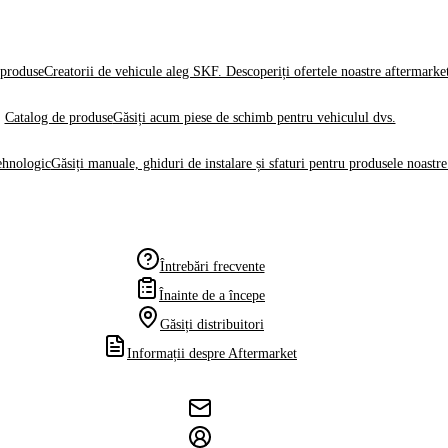
produse
Creatorii de vehicule aleg SKF. Descoperiți ofertele noastre aftermarke
Catalog de produse
Găsiți acum piese de schimb pentru vehiculul dvs.
ehnologic
Găsiți manuale, ghiduri de instalare și sfaturi pentru produsele noastre
Întrebări frecvente
Înainte de a începe
Găsiți distribuitori
Informații despre Aftermarket