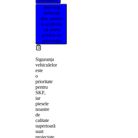
distribuitor
Selectați
vehiculul
dvs. pentru
a confirma
că acest
produs se
potrivește
Siguranța
vehiculelor
este
o
prioritate
pentru
SKF,
iar
piesele
noastre
de
calitate
superioară
sunt
proiectate