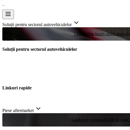
Soluții pentru sectorul autovehiculelor
Curse
Puține locuri oferă șansa efe
Soluții pentru sectorul autovehiculelor
Linkuri rapide
Piese aftermarket
Catalog de produse
20.000 de piese 