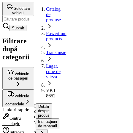
Selectare
Catalog
vehicul
de
produse
Submit
Powertrain
products
Filtrare
după
Transmisie
categorii
Lagar,
cutie de
Vehicule
viteza
de pasageri
VKT
8652
Vehicule
comerciale
Lagar,
Detalii
Linkuri rapide
cutie
despre
produs
de
Centru
viteza
Instrucțiuni
tehnologic
de reparații
Întrebări