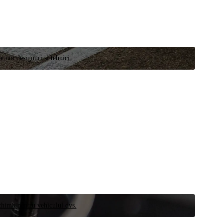
e noi designuri și tehnici.
schimb pentru vehiculul dvs.