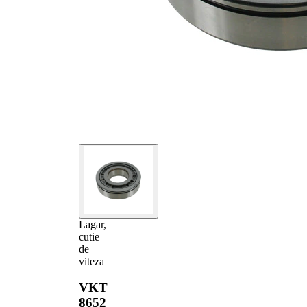
Lagar,
cutie
de
viteza
VKT
8652