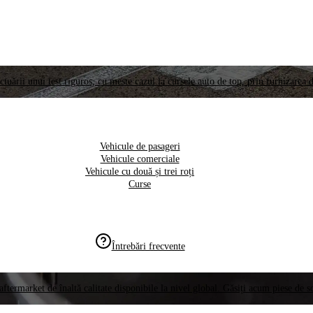
ctuării unui test riguros, cu meste cazul la cursele auto de top, prin furnizarea d
Vehicule de pasageri
Vehicule comerciale
Vehicule cu două și trei roți
Curse
Întrebări frecvente
aftermarket de înaltă calitate disponibile la nivel global. Găsiți acum piese de 