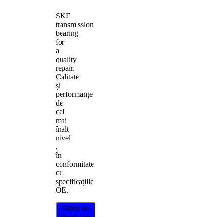
SKF
transmission
bearing
for
a
quality
repair.
Calitate
și
performanțe
de
cel
mai
înalt
nivel
,
în
conformitate
cu
specificațiile
OE.
Găsiți un