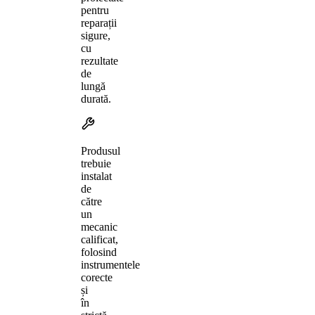
pentru
reparații
sigure,
cu
rezultate
de
lungă
durată.
Produsul
trebuie
instalat
de
către
un
mecanic
calificat,
folosind
instrumentele
corecte
și
în