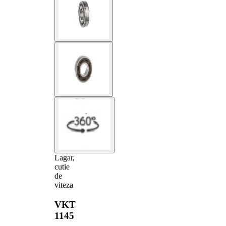
Lagar,
cutie
de
viteza
VKT
1145