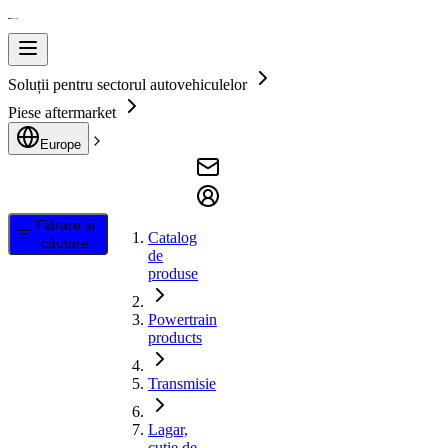
Soluții pentru sectorul autovehiculelor
Piese aftermarket
Europe
Filtrare și
Catalog
căutare
de
produse
Powertrain
products
Transmisie
Lagar,
cutie de