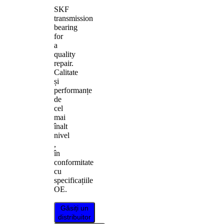
SKF
transmission
bearing
for
a
quality
repair.
Calitate
și
performanțe
de
cel
mai
înalt
nivel
,
în
conformitate
cu
specificațiile
OE.
Găsiți un
distribuitor