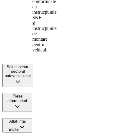
conformitate
cu
instrucțiunile
SKF
și
instrucțiunile
de
montare
pentru
vehicul.
Soluții pentru
sectorul
autovehiculelor
Piese
aftermarket
Aflați mai
multe