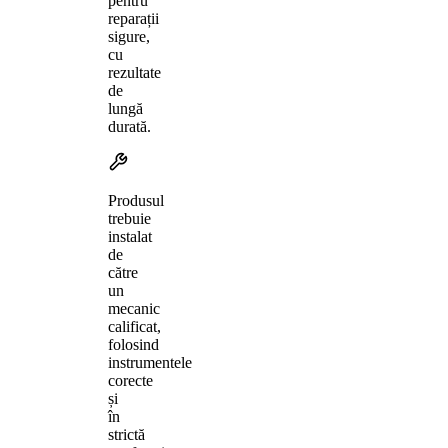
pentru
reparații
sigure,
cu
rezultate
de
lungă
durată.
Produsul
trebuie
instalat
de
către
un
mecanic
calificat,
folosind
instrumentele
corecte
și
în
strictă