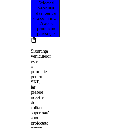
Selectați
vehiculul
dvs. pentru
a confirma
că acest
produs se
potrivește
Siguranța
vehiculelor
este
o
prioritate
pentru
SKF,
iar
piesele
noastre
de
calitate
superioară
sunt
proiectate