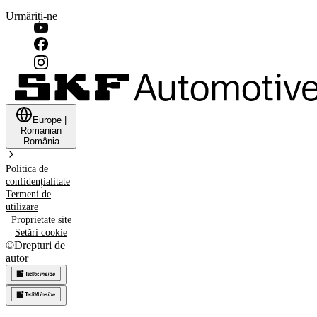
Urmăriți-ne
Europe
|
Romanian
România
Politica de
confidențialitate
Termeni de
utilizare
Proprietate site
Setări cookie
©
Drepturi de
autor