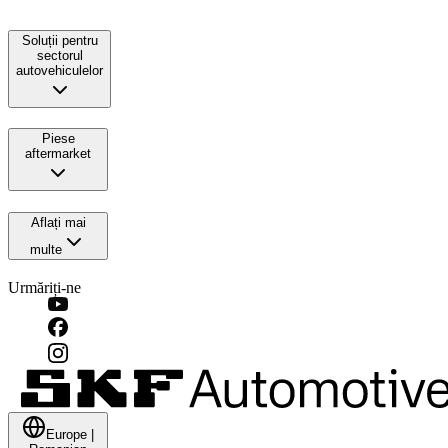
Soluții pentru
sectorul
autovehiculelor
Piese
aftermarket
Aflați mai
multe
Urmăriți-ne
Europe
|