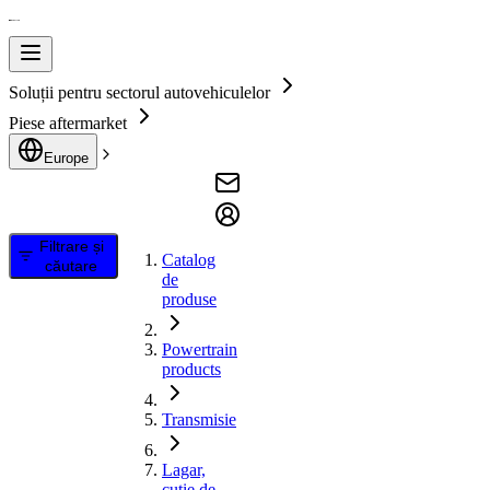
Soluții pentru sectorul autovehiculelor
Piese aftermarket
Europe
Filtrare și
Catalog
căutare
de
produse
Powertrain
products
Transmisie
Lagar,
cutie de