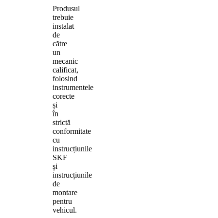
Produsul
trebuie
instalat
de
către
un
mecanic
calificat,
folosind
instrumentele
corecte
și
în
strictă
conformitate
cu
instrucțiunile
SKF
și
instrucțiunile
de
montare
pentru
vehicul.