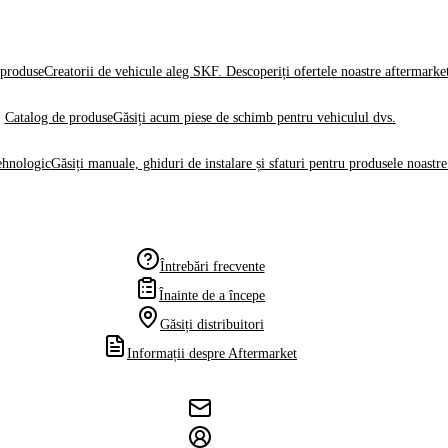
produse
Creatorii de vehicule aleg SKF. Descoperiți ofertele noastre aftermarke
Catalog de produse
Găsiți acum piese de schimb pentru vehiculul dvs.
ehnologic
Găsiți manuale, ghiduri de instalare și sfaturi pentru produsele noastre
Întrebări frecvente
Înainte de a începe
Găsiți distribuitori
Informații despre Aftermarket