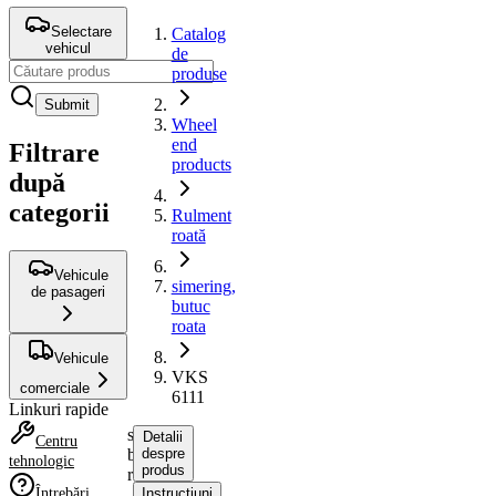
Selectare
Catalog
vehicul
de
produse
Submit
Wheel
end
Filtrare
products
după
categorii
Rulment
roată
Vehicule
simering,
de pasageri
butuc
roata
Vehicule
VKS
comerciale
6111
Linkuri rapide
simering,
Detalii
Centru
butuc
despre
tehnologic
produs
roata
Întrebări
Instrucțiuni