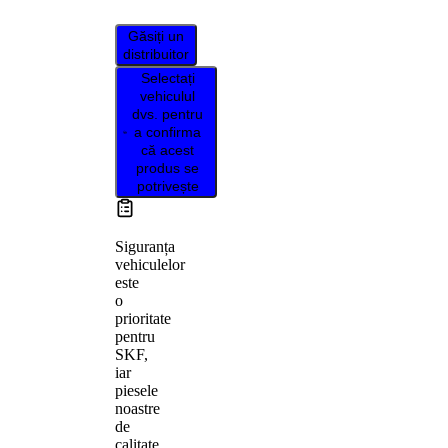
Găsiți un
distribuitor
Selectați
vehiculul
dvs. pentru
a confirma
că acest
produs se
potrivește
Siguranța
vehiculelor
este
o
prioritate
pentru
SKF,
iar
piesele
noastre
de
calitate