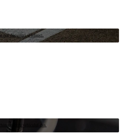
e noi designuri și tehnici.
schimb pentru vehiculul dvs.