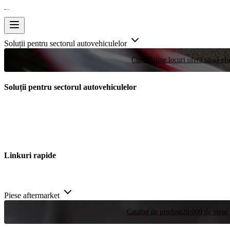
Soluții pentru sectorul autovehiculelor
Curse
Puține locuri oferă șansa efe
Soluții pentru sectorul autovehiculelor
Linkuri rapide
Piese aftermarket
Catalog de produse
20.000 de piese 