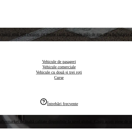
ctuării unui test riguros, cu meste cazul la cursele auto de top, prin furnizarea d
Vehicule de pasageri
Vehicule comerciale
Vehicule cu două și trei roți
Curse
Întrebări frecvente
aftermarket de înaltă calitate disponibile la nivel global. Găsiți acum piese de 