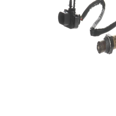
Numărul
conexiunilor
5
cu mufă
Sonda
incalzit
lambda
Lungime
540 inch
cablu