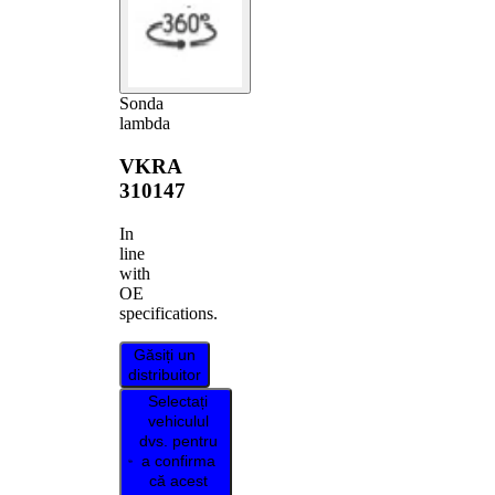
Sonda
lambda
VKRA
310147
In
line
with
OE
specifications.
Găsiți un
distribuitor
Selectați
vehiculul
dvs. pentru
a confirma
că acest