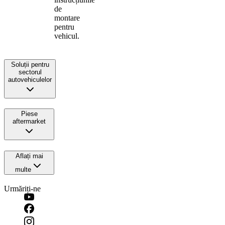
de
montare
pentru
vehicul.
Soluții pentru
sectorul
autovehiculelor
Piese
aftermarket
Aflați mai
multe
Urmăriți-ne