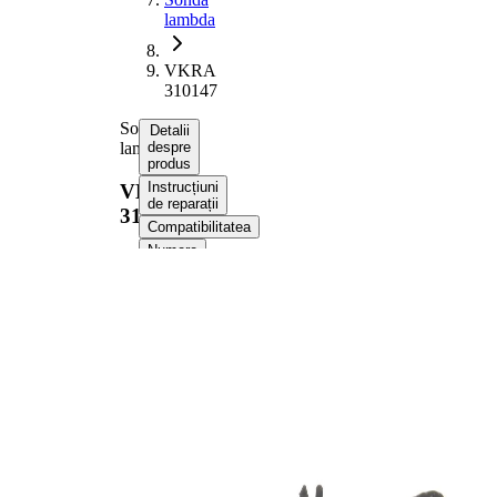
lambda
VKRA
310147
Sonda
Detalii
lambda
despre
produs
Instrucțiuni
VKRA
de reparații
310147
Compatibilitatea
Numere
OE
Informații despre
produs
Proprietate
Valoare
Tensiune
12 V
Dimensiune
M18x1.5
filet
Lungime
630 mm
totala