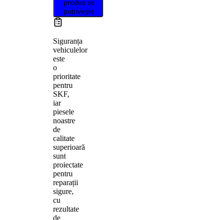
produs se
potrivește
Siguranța
vehiculelor
este
o
prioritate
pentru
SKF,
iar
piesele
noastre
de
calitate
superioară
sunt
proiectate
pentru
reparații
sigure,
cu
rezultate
de