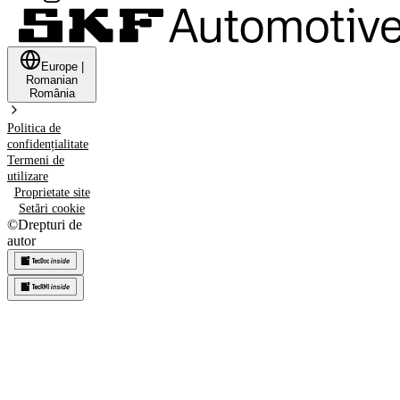
Europe
|
Romanian
România
Politica de
confidențialitate
Termeni de
utilizare
Proprietate site
Setări cookie
©
Drepturi de
autor