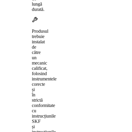
lungă
durată.
Produsul
trebuie
instalat
de
către
un
mecanic
calificat,
folosind
instrumentele
corecte
și
în
strictă
conformitate
cu
instrucțiunile
SKF
și
instrucțiunile