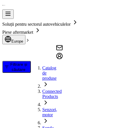
Soluții pentru sectorul autovehiculelor
Piese aftermarket
Europe
Filtrare și
Catalog
căutare
de
produse
Connected
Products
Senzori,
motor
Sonda