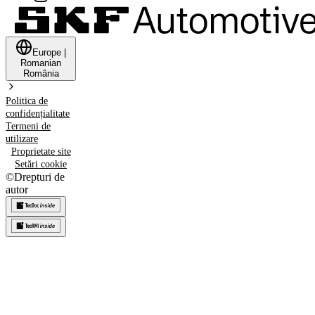
Europe
|
Romanian
România
Politica de
confidențialitate
Termeni de
utilizare
Proprietate site
Setări cookie
©
Drepturi de
autor