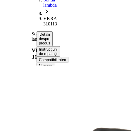
lambda
VKRA
310113
Sonda
Detalii
lambda
despre
produs
Instrucțiuni
VKRA
de reparații
310113
Compatibilitatea
Numere
OE
Informații despre
produs
Proprietate
Valoare
Tensiune
12 V
Dimensiune
M18x1.5
filet
Lungime
1025
totala
mm