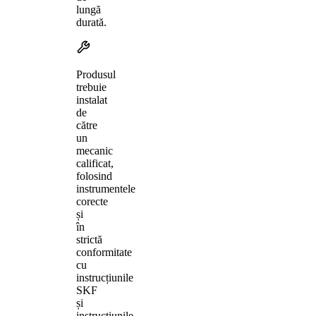
lungă
durată.
Produsul
trebuie
instalat
de
către
un
mecanic
calificat,
folosind
instrumentele
corecte
și
în
strictă
conformitate
cu
instrucțiunile
SKF
și
instrucțiunile