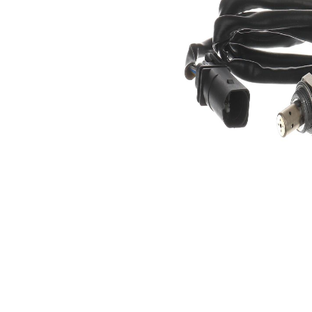
Lungime
890 mm
cablu
Numărul
conexiunilor
5
cu mufă
Sonda
incalzit
lambda