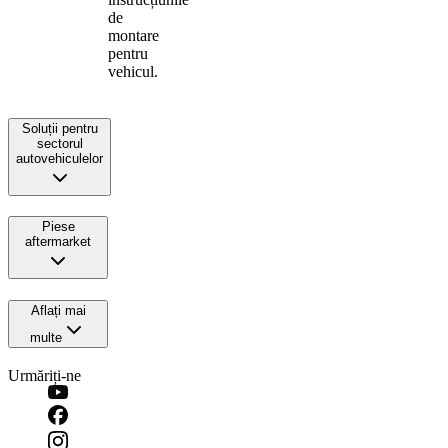
de
montare
pentru
vehicul.
Soluții pentru
sectorul
autovehiculelor
Piese
aftermarket
Aflați mai
multe
Urmăriți-ne