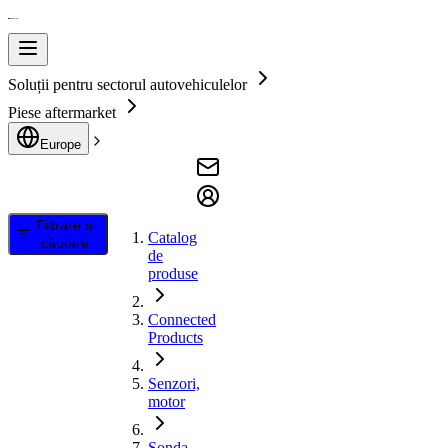
Soluții pentru sectorul autovehiculelor
Piese aftermarket
Europe
Filtrare și
Catalog
căutare
de
produse
Connected
Products
Senzori,
motor
Sonda