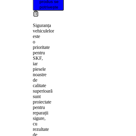
produs se
potrivește
Siguranța
vehiculelor
este
o
prioritate
pentru
SKF,
iar
piesele
noastre
de
calitate
superioară
sunt
proiectate
pentru
reparații
sigure,
cu
rezultate
de