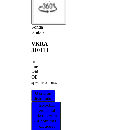
Sonda
lambda
VKRA
310113
In
line
with
OE
specifications.
Găsiți un
distribuitor
Selectați
vehiculul
dvs. pentru
a confirma
că acest