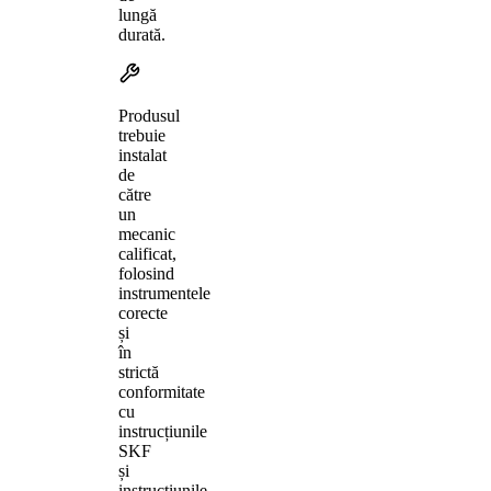
lungă
durată.
Produsul
trebuie
instalat
de
către
un
mecanic
calificat,
folosind
instrumentele
corecte
și
în
strictă
conformitate
cu
instrucțiunile
SKF
și
instrucțiunile