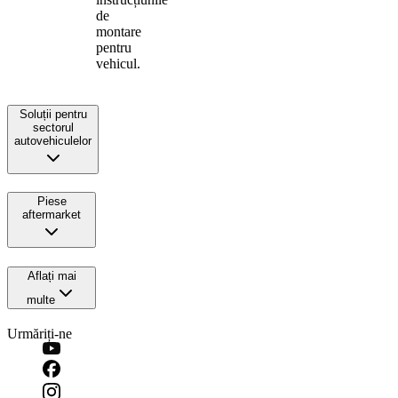
de
montare
pentru
vehicul.
Soluții pentru
sectorul
autovehiculelor
Piese
aftermarket
Aflați mai
multe
Urmăriți-ne