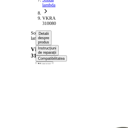
lambda
VKRA
310080
Sonda
Detalii
lambda
despre
produs
Instrucțiuni
VKRA
de reparații
310080
Compatibilitatea
Numere
OE
Informații despre
produs
Proprietate
Valoare
Tensiune
12 V
Dimensiune
M18x1.5
filet
Lungime
675 mm
totala