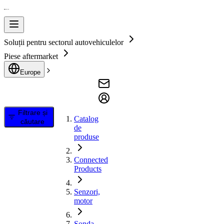
Soluții pentru sectorul autovehiculelor
Piese aftermarket
Europe
Filtrare și
Catalog
căutare
de
produse
Connected
Products
Senzori,
motor
Sonda