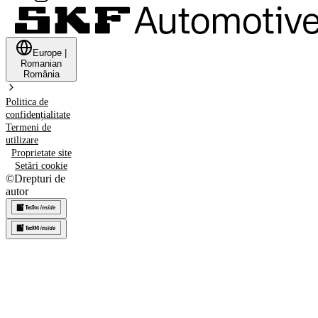
Europe
|
Romanian
România
Politica de
confidențialitate
Termeni de
utilizare
Proprietate site
Setări cookie
©
Drepturi de
autor