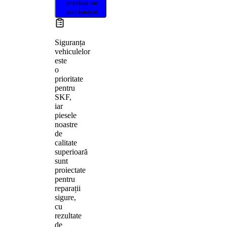
produs se
potrivește
Siguranța
vehiculelor
este
o
prioritate
pentru
SKF,
iar
piesele
noastre
de
calitate
superioară
sunt
proiectate
pentru
reparații
sigure,
cu
rezultate
de