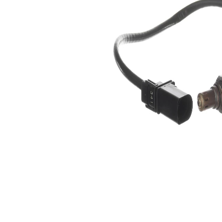
Lungime
540 mm
cablu
Numărul
conexiunilor
5
cu mufă
Sonda
incalzit
lambda