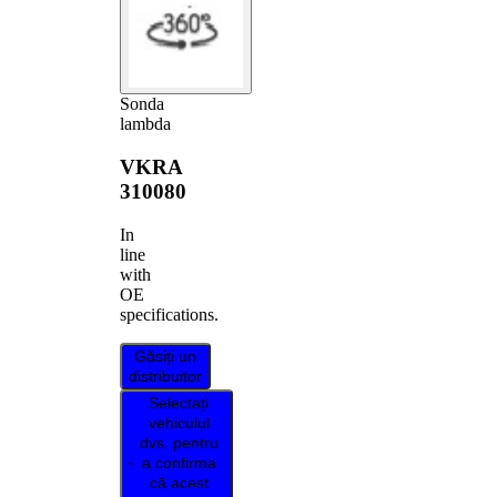
Sonda
lambda
VKRA
310080
In
line
with
OE
specifications.
Găsiți un
distribuitor
Selectați
vehiculul
dvs. pentru
a confirma
că acest