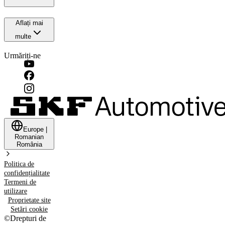
Aflați mai
multe
Urmăriți-ne
Europe
|
Romanian
România
Politica de
confidențialitate
Termeni de
utilizare
Proprietate site
Setări cookie
©
Drepturi de