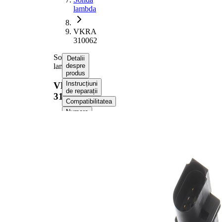
lambda
VKRA
310062
Sonda
Detalii
lambda
despre
produs
Instrucțiuni
VKRA
de reparații
310062
Compatibilitatea
Numere
OE
Informații despre
produs
Proprietate
Valoare
Tensiune
12 V
Dimensiune
M18x1.5
filet
Lungime
929 mm
totala