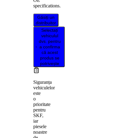
OE
specifications.
Găsiți un
distribuitor
Selectați
vehiculul
dvs. pentru
a confirma
că acest
produs se
potrivește
Siguranța
vehiculelor
este
o
prioritate
pentru
SKF,
iar
piesele
noastre
de