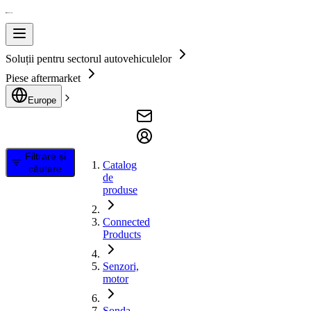
Soluții pentru sectorul autovehiculelor
Piese aftermarket
Europe
Filtrare și
Catalog
căutare
de
produse
Connected
Products
Senzori,
motor
Sonda