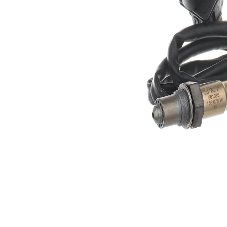
Lungime
900 mm
cablu
Numărul
conexiunilor
5
cu mufă
Sonda
incalzit
lambda