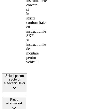
instrumentele
corecte
și
în
strictă
conformitate
cu
instrucțiunile
SKF
și
instrucțiunile
de
montare
pentru
vehicul.
Soluții pentru
sectorul
autovehiculelor
Piese
aftermarket