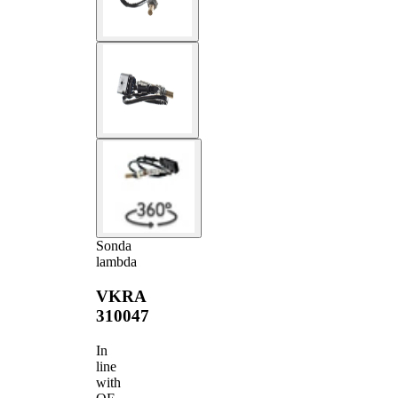
Sonda
lambda
VKRA
310047
In
line
with