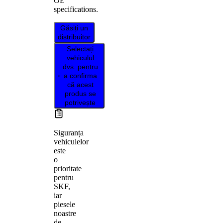
OE
specifications.
Găsiți un
distribuitor
Selectați
vehiculul
dvs. pentru
a confirma
că acest
produs se
potrivește
Siguranța
vehiculelor
este
o
prioritate
pentru
SKF,
iar
piesele
noastre
de