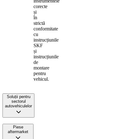
instrumentele
corecte
și
în
strictă
conformitate
cu
instrucțiunile
SKF
și
instrucțiunile
de
montare
pentru
vehicul.
Soluții pentru
sectorul
autovehiculelor
Piese
aftermarket