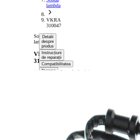
lambda
VKRA
310047
Sonda
Detalii
lambda
despre
produs
Instrucțiuni
VKRA
de reparații
310047
Compatibilitatea
Numere
OE
Informații despre
produs
Proprietate
Valoare
Tensiune
12 V
Dimensiune
M18x1.5
filet
Lungime
560 mm
totala