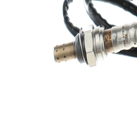
Lungime
530 mm
cablu
Sonda
incalzit
lambda