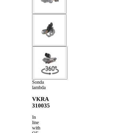
Sonda
lambda
VKRA
310035
In
line
with