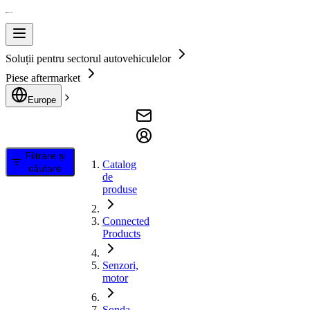
Soluții pentru sectorul autovehiculelor
Piese aftermarket
Europe
Filtrare și
Catalog
căutare
de
produse
Connected
Products
Senzori,
motor
Sonda