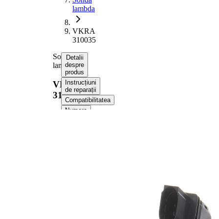
lambda
VKRA
310035
Sonda
Detalii
lambda
despre
produs
Instrucțiuni
VKRA
de reparații
310035
Compatibilitatea
Numere
OE
Informații despre
produs
Proprietate
Valoare
Tensiune
12 V
Dimensiune
M18x1.5
filet
Lungime
779 mm
totala