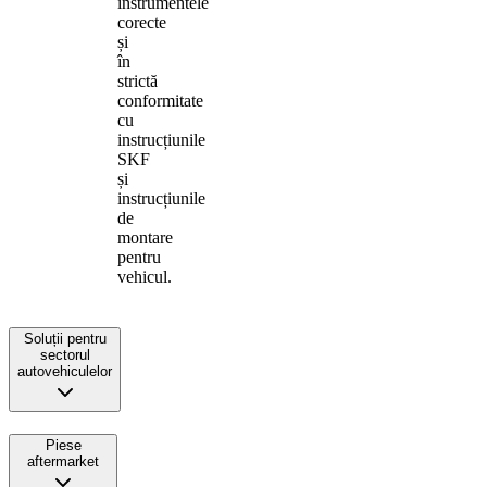
instrumentele
corecte
și
în
strictă
conformitate
cu
instrucțiunile
SKF
și
instrucțiunile
de
montare
pentru
vehicul.
Soluții pentru
sectorul
autovehiculelor
Piese
aftermarket