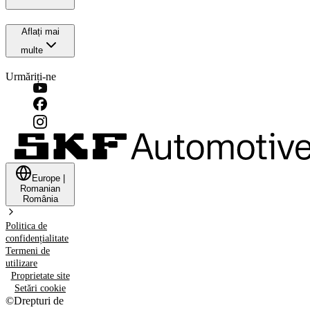
Aflați mai
multe
Urmăriți-ne
Europe
|
Romanian
România
Politica de
confidențialitate
Termeni de
utilizare
Proprietate site
Setări cookie
©
Drepturi de