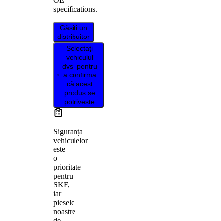
OE
specifications.
Găsiți un
distribuitor
Selectați
vehiculul
dvs. pentru
a confirma
că acest
produs se
potrivește
Siguranța
vehiculelor
este
o
prioritate
pentru
SKF,
iar
piesele
noastre
de