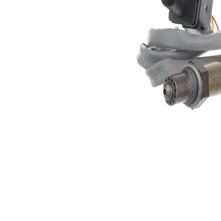
Lungime
750 mm
cablu
Numărul
conexiunilor
5
cu mufă
Sonda
incalzit
lambda