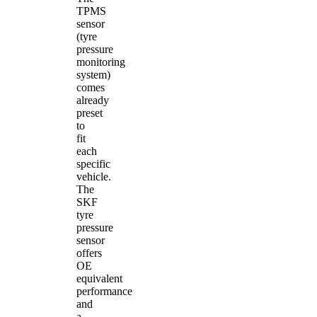
TPMS
sensor
(tyre
pressure
monitoring
system)
comes
already
preset
to
fit
each
specific
vehicle.
The
SKF
tyre
pressure
sensor
offers
OE
equivalent
performance
and
a