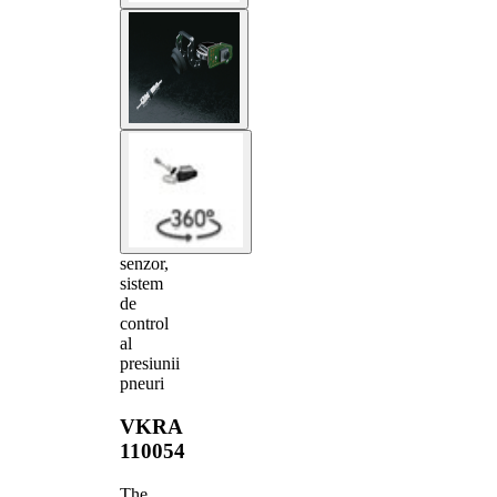
senzor,
sistem
de
control
al
presiunii
pneuri
VKRA
110054
The