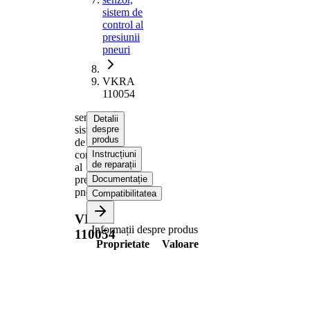
sistem de
control al
presiunii
pneuri
VKRA
110054
senzor,
Detalii
sistem
despre
produs
de
control
Instrucțiuni
de reparații
al
presiunii
Documentație
pneuri
Compatibilitatea
VKRA
Informații despre produs
110054
Proprietate
Valoare
Moment
6 Nm
strangere
Specificatii de
insurubat
asamblare