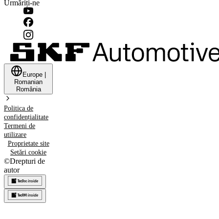
Urmăriți-ne
Europe
|
Romanian
România
Politica de
confidențialitate
Termeni de
utilizare
Proprietate site
Setări cookie
©
Drepturi de
autor