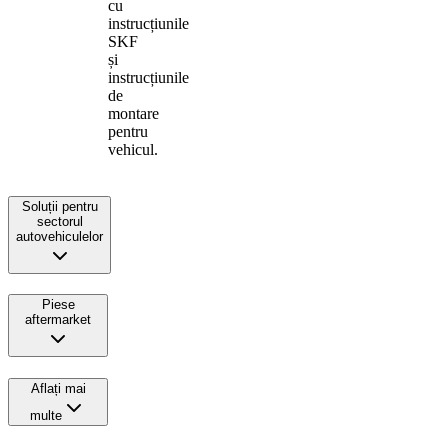
cu
instrucțiunile
SKF
și
instrucțiunile
de
montare
pentru
vehicul.
Soluții pentru
sectorul
autovehiculelor
Piese
aftermarket
Aflați mai
multe