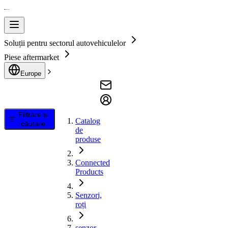
Soluții pentru sectorul autovehiculelor
Piese aftermarket
Europe
Filtrare și
Catalog
căutare
de
produse
Connected
Products
Senzori,
roți
senzor,