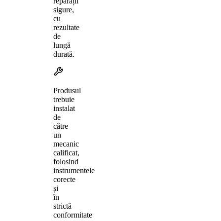
reparații
sigure,
cu
rezultate
de
lungă
durată.
Produsul
trebuie
instalat
de
către
un
mecanic
calificat,
folosind
instrumentele
corecte
și
în
strictă
conformitate