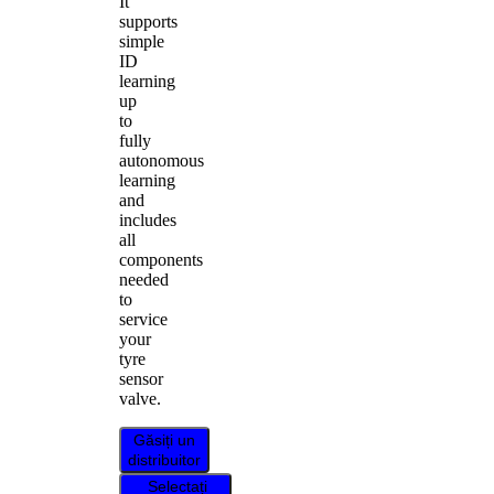
It
supports
simple
ID
learning
up
to
fully
autonomous
learning
and
includes
all
components
needed
to
service
your
tyre
sensor
valve.
Găsiți un
distribuitor
Selectați