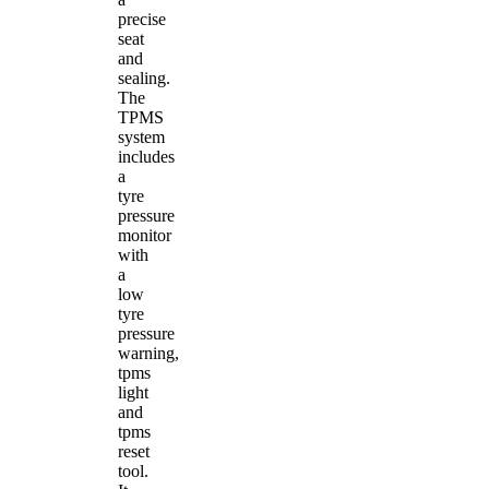
precise
seat
and
sealing.
The
TPMS
system
includes
a
tyre
pressure
monitor
with
a
low
tyre
pressure
warning,
tpms
light
and
tpms
reset
tool.