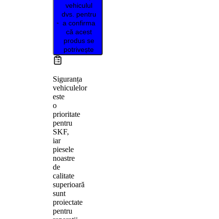
vehiculul
dvs. pentru
a confirma
că acest
produs se
potrivește
Siguranța
vehiculelor
este
o
prioritate
pentru
SKF,
iar
piesele
noastre
de
calitate
superioară
sunt
proiectate
pentru