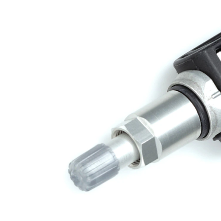
Articol
completare/Info
cu nut
suplimentar 2
Articol
cu
completare/Info
supape
suplimentar 2
viteza maxima
250
permisa
km/h
Culoare
negru/alb
carcasa
Domeniul de
433
frecvenţă
MHz
Culoare ventil
argintiu