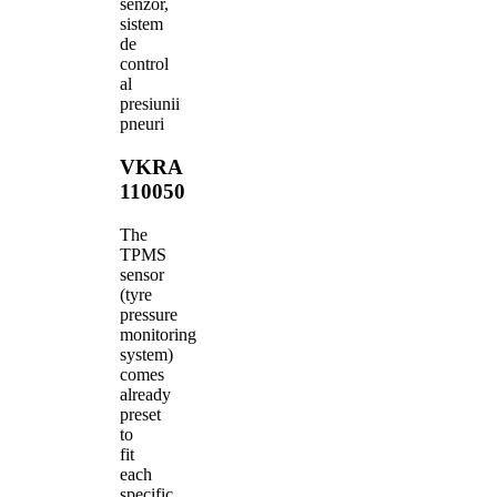
senzor,
sistem
de
control
al
presiunii
pneuri
VKRA
110050
The
TPMS
sensor
(tyre
pressure
monitoring
system)
comes
already
preset
to
fit
each
specific