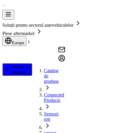
Soluții pentru sectorul autovehiculelor
Piese aftermarket
Europe
Filtrare și
Catalog
căutare
de
produse
Connected
Products
Senzori,
roți
senzor,