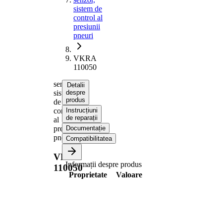
sistem de
control al
presiunii
pneuri
VKRA
110050
senzor,
Detalii
sistem
despre
produs
de
control
Instrucțiuni
de reparații
al
presiunii
Documentație
pneuri
Compatibilitatea
VKRA
Informații despre produs
110050
Proprietate
Valoare
Moment
6 Nm
strangere
Specificatii de
insurubat
asamblare