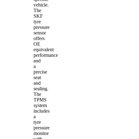
vehicle.
The
SKF
tyre
pressure
sensor
offers
OE
equivalent
performance
and
a
precise
seat
and
sealing.
The
TPMS
system
includes
a
tyre
pressure
monitor
with