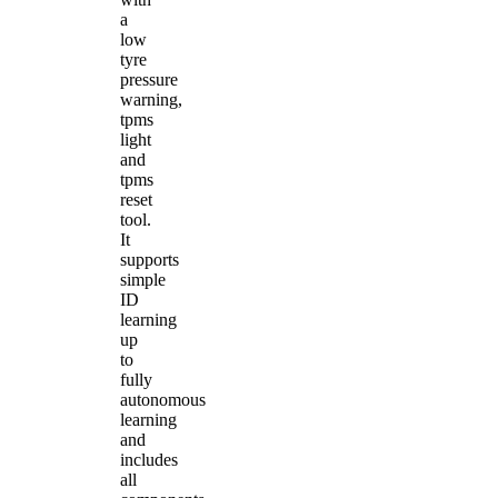
a
low
tyre
pressure
warning,
tpms
light
and
tpms
reset
tool.
It
supports
simple
ID
learning
up
to
fully
autonomous
learning
and
includes
all