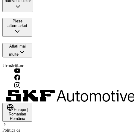
autovehiculelor
Piese
aftermarket
Aflați mai
multe
Urmăriți-ne
Europe
|
Romanian
România
Politica de