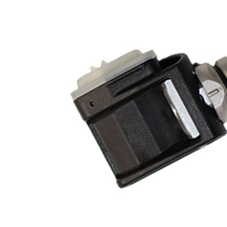
Articol
completare/Info
cu nut
suplimentar 2
Articol
cu
completare/Info
supape
suplimentar 2
viteza maxima
250
permisa
km/h
Domeniul de
433
frecvenţă
MHz
Culoare ventil
argintiu