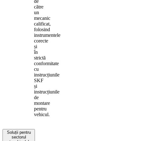
de
către
un
mecanic
calificat,
folosind
instrumentele
corecte
și
în
strictă
conformitate
cu
instrucțiunile
SKF
și
instrucțiunile
de
montare
pentru
vehicul.
Soluții pentru
sectorul