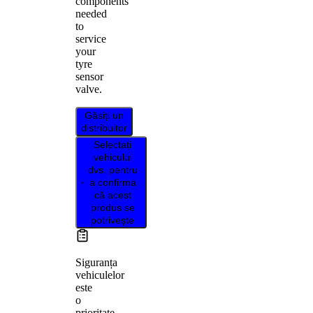
components
needed
to
service
your
tyre
sensor
valve.
Găsiți un
distribuitor
Selectați
vehiculul
dvs. pentru
a confirma
că acest
produs se
potrivește
Siguranța
vehiculelor
este
o
prioritate