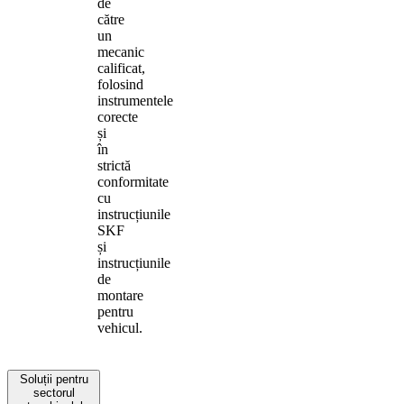
de
către
un
mecanic
calificat,
folosind
instrumentele
corecte
și
în
strictă
conformitate
cu
instrucțiunile
SKF
și
instrucțiunile
de
montare
pentru
vehicul.
Soluții pentru
sectorul