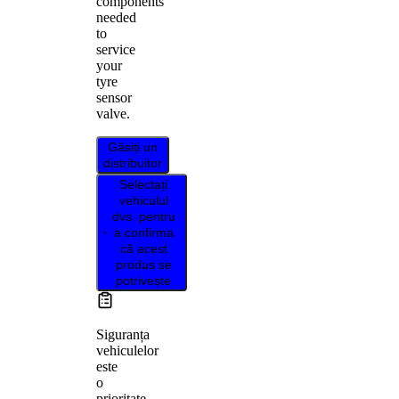
components
needed
to
service
your
tyre
sensor
valve.
Găsiți un
distribuitor
Selectați
vehiculul
dvs. pentru
a confirma
că acest
produs se
potrivește
Siguranța
vehiculelor
este
o
prioritate