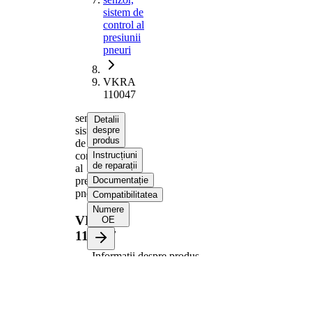
sistem de
control al
presiunii
pneuri
VKRA
110047
senzor,
Detalii
sistem
despre
produs
de
control
Instrucțiuni
de reparații
al
presiunii
Documentație
pneuri
Compatibilitatea
Numere
VKRA
OE
110047
Informații despre produs
Proprietate
Valoare
Moment
6 Nm
strangere