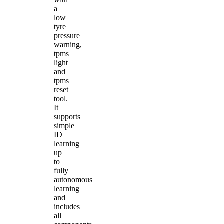
a
low
tyre
pressure
warning,
tpms
light
and
tpms
reset
tool.
It
supports
simple
ID
learning
up
to
fully
autonomous
learning
and
includes
all