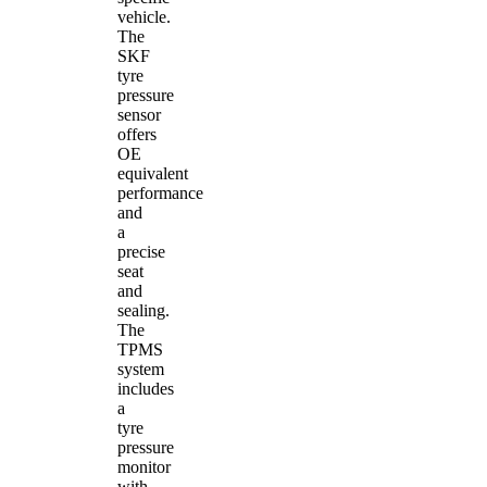
vehicle.
The
SKF
tyre
pressure
sensor
offers
OE
equivalent
performance
and
a
precise
seat
and
sealing.
The
TPMS
system
includes
a
tyre
pressure
monitor
with