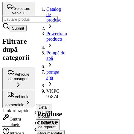
Selectare
Catalog
vehicul
de
produse
Submit
Powertrain
products
Filtrare
după
Pompă de
categorii
apă
pompa
Vehicule
apa
de pasageri
VKPC
95874
Vehicule
comerciale
pompa
Detalii
Linkuri rapide
apa
despre
Produse
produs
Centru
conexe
Instrucțiuni
VKPC
tehnologic
de reparații
95874
Întrebări
Documentație