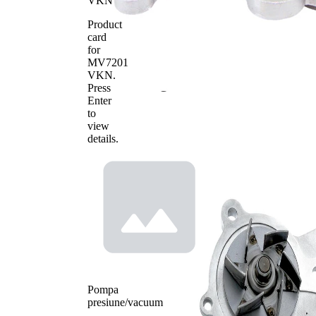
VKN
Product
card
for
MV7201
VKN
.
Press
Enter
to
view
details.
Pompa
presiune/vacuum