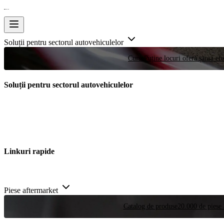
Soluții pentru sectorul autovehiculelor
Curse
Puține locuri oferă șansa efe
Soluții pentru sectorul autovehiculelor
Linkuri rapide
Piese aftermarket
Catalog de produse
20.000 de piese 