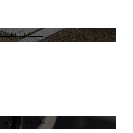
e noi designuri și tehnici.
schimb pentru vehiculul dvs.