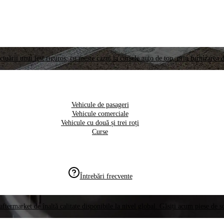
ctuării unui test riguros, cu meste cazul la cursele auto de top, prin furnizarea d
Vehicule de pasageri
Vehicule comerciale
Vehicule cu două și trei roți
Curse
Întrebări frecvente
aftermarket de înaltă calitate disponibile la nivel global. Găsiți acum piese de 