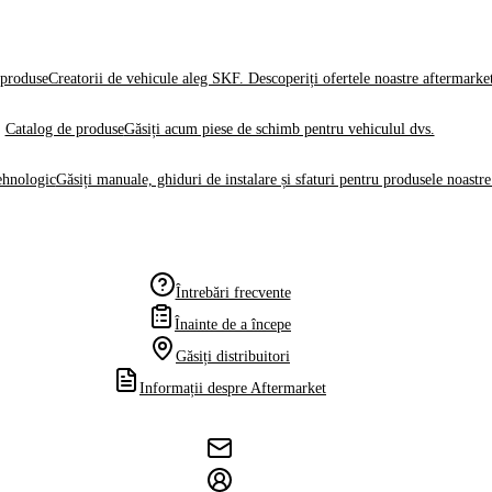
produse
Creatorii de vehicule aleg SKF. Descoperiți ofertele noastre aftermarke
Catalog de produse
Găsiți acum piese de schimb pentru vehiculul dvs.
ehnologic
Găsiți manuale, ghiduri de instalare și sfaturi pentru produsele noastre
Întrebări frecvente
Înainte de a începe
Găsiți distribuitori
Informații despre Aftermarket