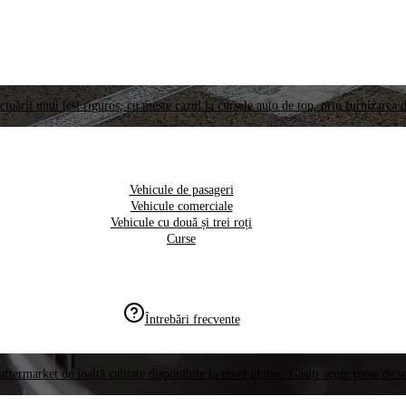
ctuării unui test riguros, cu meste cazul la cursele auto de top, prin furnizarea d
Vehicule de pasageri
Vehicule comerciale
Vehicule cu două și trei roți
Curse
Întrebări frecvente
aftermarket de înaltă calitate disponibile la nivel global. Găsiți acum piese de 