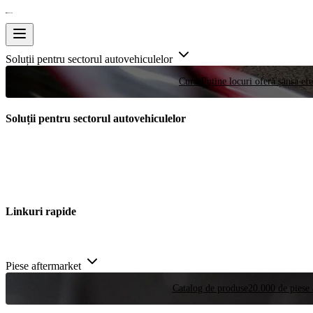
Soluții pentru sectorul autovehiculelor
Curse
Puține locuri oferă șansa efe
Soluții pentru sectorul autovehiculelor
Linkuri rapide
Piese aftermarket
Catalog de produse
20.000 de piese 