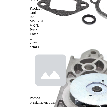
VKN
Product
card
for
MV7201
VKN
.
Press
Enter
to
view
details.
Pompa
presiune/vacuum