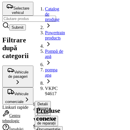
Selectare
Catalog
vehicul
de
produse
Submit
Powertrain
products
Filtrare
după
Pompă de
categorii
apă
pompa
Vehicule
apa
de pasageri
VKPC
94617
Vehicule
comerciale
pompa
Detalii
Linkuri rapide
apa
despre
Produse
produs
Centru
conexe
Instrucțiuni
VKPC
tehnologic
de reparații
94617
Întrebări
Documentație