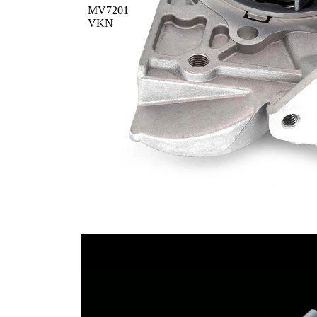
MV7201
VKN