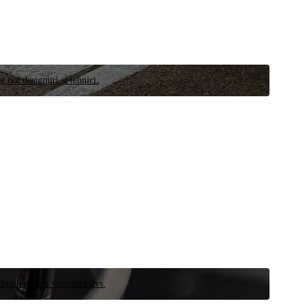
e noi designuri și tehnici.
schimb pentru vehiculul dvs.