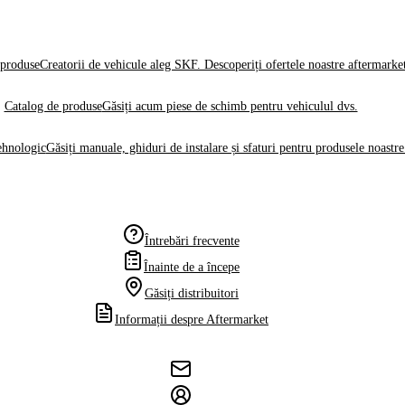
produse
Creatorii de vehicule aleg SKF. Descoperiți ofertele noastre aftermarke
Catalog de produse
Găsiți acum piese de schimb pentru vehiculul dvs.
ehnologic
Găsiți manuale, ghiduri de instalare și sfaturi pentru produsele noastre
Întrebări frecvente
Înainte de a începe
Găsiți distribuitori
Informații despre Aftermarket