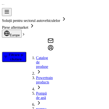
Soluții pentru sectorul autovehiculelor
Piese aftermarket
Europe
Filtrare și
Catalog
căutare
de
produse
Powertrain
products
Pompă
de apă
pompa