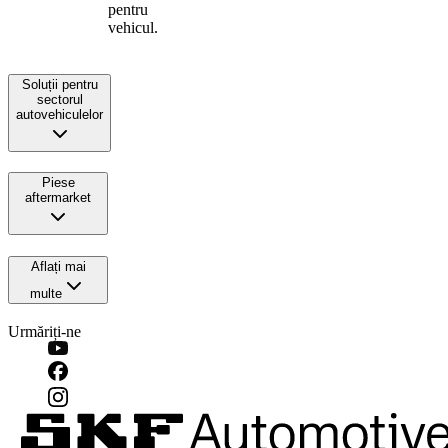
pentru
vehicul.
Soluții pentru
sectorul
autovehiculelor
Piese
aftermarket
Aflați mai
multe
Urmăriți-ne