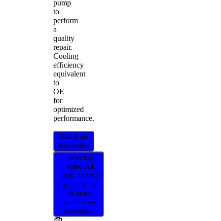
pump
to
perform
a
quality
repair.
Cooling
efficiency
equivalent
to
OE
for
optimized
performance.
Găsiți un
distribuitor
Selectați
vehiculul
dvs. pentru
a confirma
că acest
produs se
potrivește