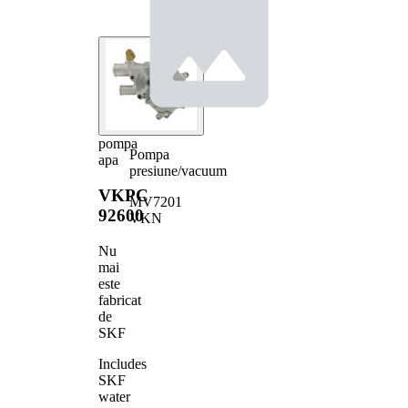
pompa
Pompa
apa
presiune/vacuum
VKPC
MV7201
92600
VKN
Nu
mai
este
fabricat
de
SKF
Includes
SKF
water