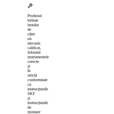
Produsul
trebuie
instalat
de
către
un
mecanic
calificat,
folosind
instrumentele
corecte
și
în
strictă
conformitate
cu
instrucțiunile
SKF
și
instrucțiunile
de
montare