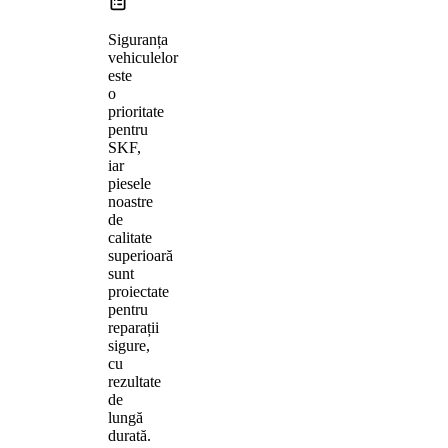
Siguranța
vehiculelor
este
o
prioritate
pentru
SKF,
iar
piesele
noastre
de
calitate
superioară
sunt
proiectate
pentru
reparații
sigure,
cu
rezultate
de
lungă
durată.