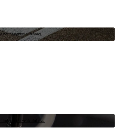
e noi designuri și tehnici.
schimb pentru vehiculul dvs.