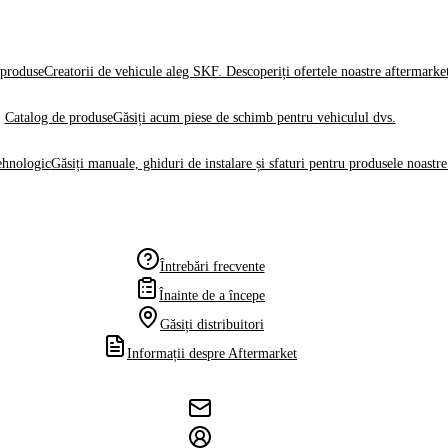
produse
Creatorii de vehicule aleg SKF. Descoperiți ofertele noastre aftermarke
Catalog de produse
Găsiți acum piese de schimb pentru vehiculul dvs.
ehnologic
Găsiți manuale, ghiduri de instalare și sfaturi pentru produsele noastre
Întrebări frecvente
Înainte de a începe
Găsiți distribuitori
Informații despre Aftermarket