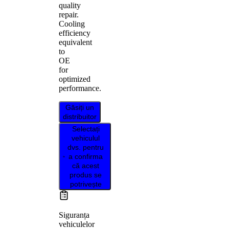
quality
repair.
Cooling
efficiency
equivalent
to
OE
for
optimized
performance.
Găsiți un
distribuitor
Selectați
vehiculul
dvs. pentru
a confirma
că acest
produs se
potrivește
Siguranța
vehiculelor