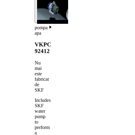
pompa
apa
VKPC
92412
Nu
mai
este
fabricat
de
SKF
Includes
SKF
water
pump
to
perform
a