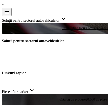
Soluții pentru sectorul autovehiculelor
Curse
Puține locuri oferă șansa efe
Soluții pentru sectorul autovehiculelor
Linkuri rapide
Piese aftermarket
Catalog de produse
20.000 de piese 