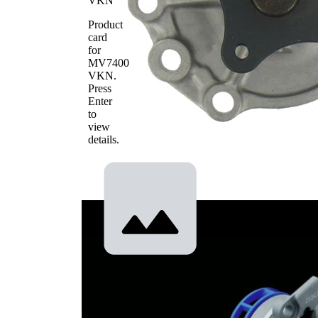
VKN
Product
card
for
MV7400
VKN
.
Press
Enter
to
view
details.
Pompa
presiune/vacuum