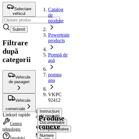
Selectare
Catalog
vehicul
de
produse
Submit
Powertrain
products
Filtrare
după
Pompă de
categorii
apă
pompa
Vehicule
apa
de pasageri
VKPC
92412
Vehicule
comerciale
pompa
Instrucțiuni
Linkuri rapide
apa
de reparații
Produse
Documentație
Centru
conexe
VKPC
Compatibilitatea
tehnologic
92412
Numere
Întrebări