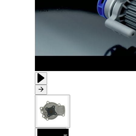
MV7400
VKN