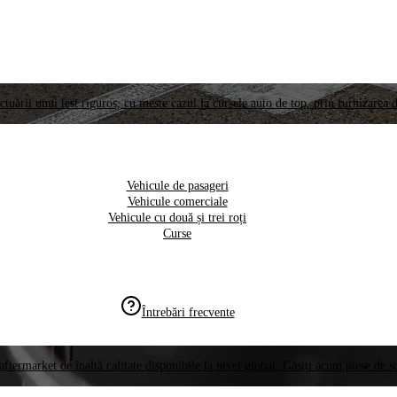
ctuării unui test riguros, cu meste cazul la cursele auto de top, prin furnizarea d
Vehicule de pasageri
Vehicule comerciale
Vehicule cu două și trei roți
Curse
Întrebări frecvente
aftermarket de înaltă calitate disponibile la nivel global. Găsiți acum piese de 