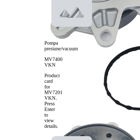
pentru
actioanre
Tip constructiv
curea
pompa apa
transmizie
cu
caneluri
Pompa
presiune/vacuum
MV7400
VKN
Product
card
for
MV7201
VKN
.
Press
Enter
to
view
details.