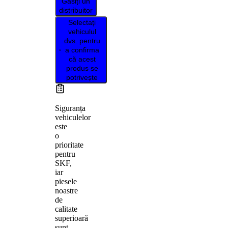
Găsiți un
distribuitor
Selectați
vehiculul
dvs. pentru
a confirma
că acest
produs se
potrivește
Siguranța
vehiculelor
este
o
prioritate
pentru
SKF,
iar
piesele
noastre
de
calitate
superioară
sunt