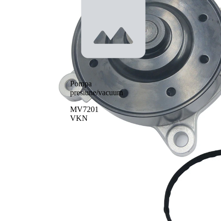
Pompa
presiune/vacuum
MV7201
VKN