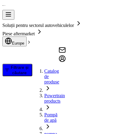
Soluții pentru sectorul autovehiculelor
Piese aftermarket
Europe
Filtrare și
Catalog
căutare
de
produse
Powertrain
products
Pompă
de apă
pompa