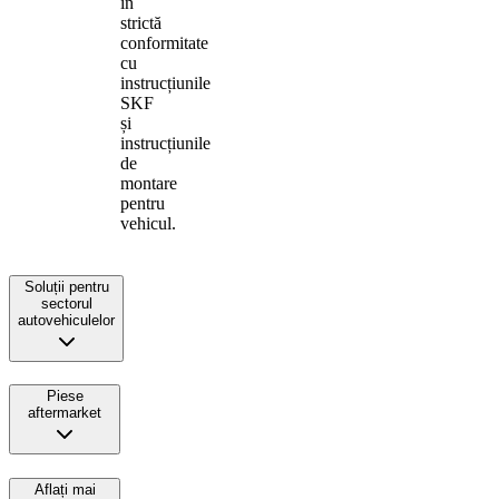
în
strictă
conformitate
cu
instrucțiunile
SKF
și
instrucțiunile
de
montare
pentru
vehicul.
Soluții pentru
sectorul
autovehiculelor
Piese
aftermarket
Aflați mai