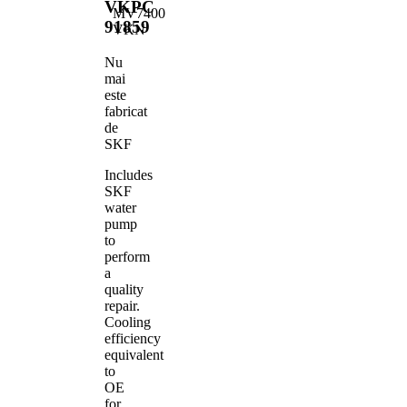
VKPC
MV7400
91859
VKN
Nu
mai
este
fabricat
de
SKF
Includes
SKF
water
pump
to
perform
a
quality
repair.
Cooling
efficiency
equivalent
to
OE
for