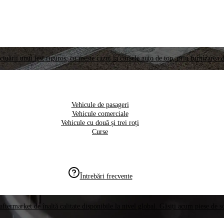
ctuării unui test riguros, cu meste cazul la cursele auto de top, prin furnizarea d
Vehicule de pasageri
Vehicule comerciale
Vehicule cu două și trei roți
Curse
Întrebări frecvente
aftermarket de înaltă calitate disponibile la nivel global. Găsiți acum piese de 