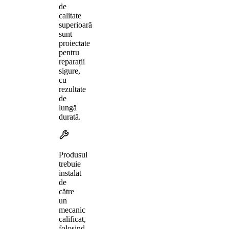
de
calitate
superioară
sunt
proiectate
pentru
reparații
sigure,
cu
rezultate
de
lungă
durată.
Produsul
trebuie
instalat
de
către
un
mecanic
calificat,
folosind