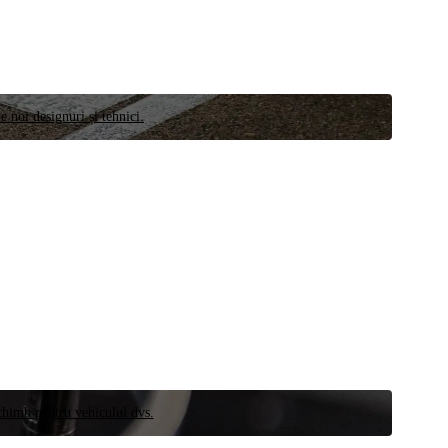
e noi designuri și tehnici.
schimb pentru vehiculul dvs.