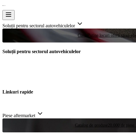
Soluții pentru sectorul autovehiculelor
Curse
Puține locuri oferă șansa efe
Soluții pentru sectorul autovehiculelor
Linkuri rapide
Piese aftermarket
Catalog de produse
20.000 de piese 