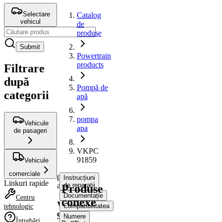
Selectare
Catalog
vehicul
de
produse
Submit
Powertrain
products
Filtrare
după
Pompă de
categorii
apă
pompa
Vehicule
apa
de pasageri
VKPC
91859
Vehicule
comerciale
pompa
Instrucțiuni
Linkuri rapide
apa
de reparații
Produse
Documentație
Centru
conexe
VKPC
Compatibilitatea
tehnologic
91859
Numere
Întrebări