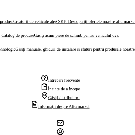
produse
Creatorii de vehicule aleg SKF. Descoperiți ofertele noastre aftermarke
Catalog de produse
Găsiți acum piese de schimb pentru vehiculul dvs.
ehnologic
Găsiți manuale, ghiduri de instalare și sfaturi pentru produsele noastre
Întrebări frecvente
Înainte de a începe
Găsiți distribuitori
Informații despre Aftermarket