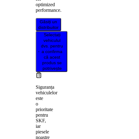
optimized
performance.
Găsiți un
distribuitor
Selectați
vehiculul
dvs. pentru
a confirma
că acest
produs se
potrivește
Siguranța
vehiculelor
este
o
prioritate
pentru
SKF,
iar
piesele
noastre