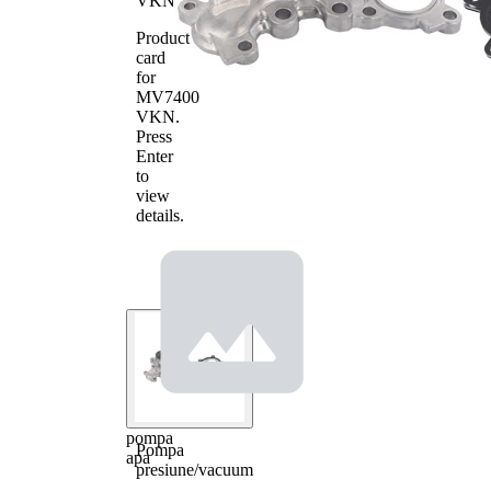
VKN
Product
card
for
MV7400
VKN
.
Press
Enter
to
view
details.
pompa
Pompa
apa
presiune/vacuum