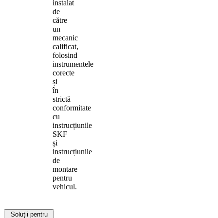
instalat
de
către
un
mecanic
calificat,
folosind
instrumentele
corecte
și
în
strictă
conformitate
cu
instrucțiunile
SKF
și
instrucțiunile
de
montare
pentru
vehicul.
Soluții pentru