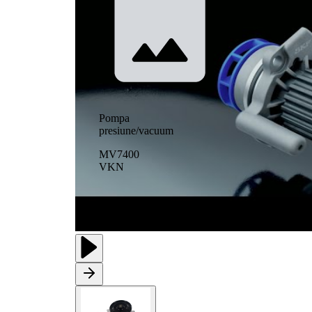
Pompa
presiune/vacuum
MV7400
VKN