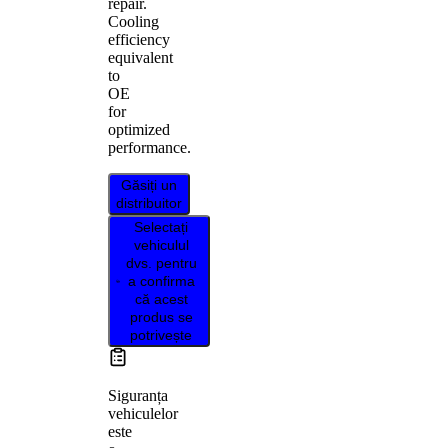
repair.
Cooling
efficiency
equivalent
to
OE
for
optimized
performance.
Găsiți un
distribuitor
Selectați
vehiculul
dvs. pentru
a confirma
că acest
produs se
potrivește
Siguranța
vehiculelor
este