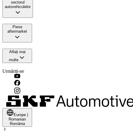
sectorul
autovehiculelor
Piese
aftermarket
Aflați mai
multe
Urmăriți-ne
Europe
|
Romanian
România