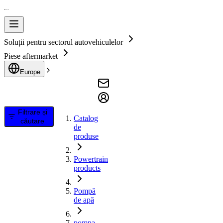
Soluții pentru sectorul autovehiculelor
Piese aftermarket
Europe
Filtrare și
Catalog
căutare
de
produse
Powertrain
products
Pompă
de apă
pompa