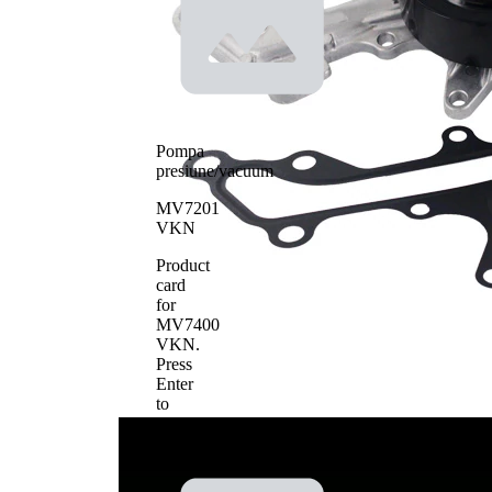
Tip constructiv
curea
pompa apa
transmizie
cu
caneluri
Material roata
pale - pompa
metal
apa
Pompa
presiune/vacuum
MV7201
VKN
Product
card
for
MV7400
VKN
.
Press
Enter
to
view
details.