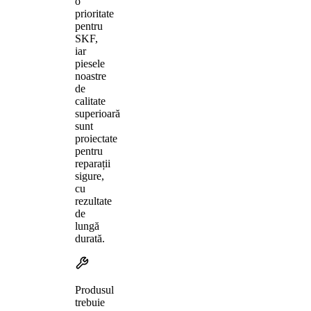
o
prioritate
pentru
SKF,
iar
piesele
noastre
de
calitate
superioară
sunt
proiectate
pentru
reparații
sigure,
cu
rezultate
de
lungă
durată.
Produsul
trebuie