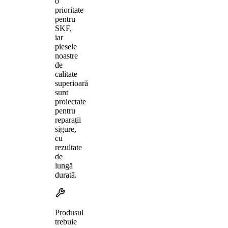
o
prioritate
pentru
SKF,
iar
piesele
noastre
de
calitate
superioară
sunt
proiectate
pentru
reparații
sigure,
cu
rezultate
de
lungă
durată.
Produsul
trebuie