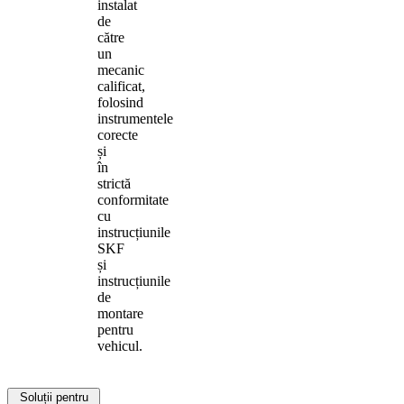
instalat
de
către
un
mecanic
calificat,
folosind
instrumentele
corecte
și
în
strictă
conformitate
cu
instrucțiunile
SKF
și
instrucțiunile
de
montare
pentru
vehicul.
Soluții pentru