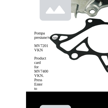
Tip constructiv
curea
pompa apa
transmizie
cu
caneluri
Material roata
pale - pompa
metal
apa
Pompa
presiune/vacuum
MV7201
VKN
Product
card
for
MV7400
VKN
.
Press
Enter
to
view
details.