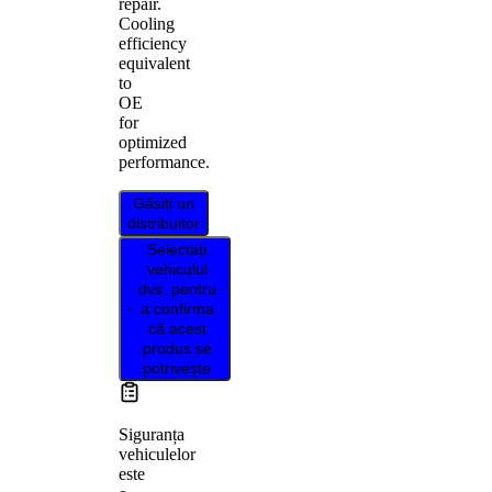
repair.
Cooling
efficiency
equivalent
to
OE
for
optimized
performance.
Găsiți un
distribuitor
Selectați
vehiculul
dvs. pentru
a confirma
că acest
produs se
potrivește
Siguranța
vehiculelor
este