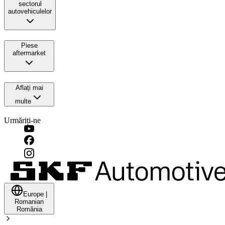
sectorul
autovehiculelor
Piese
aftermarket
Aflați mai
multe
Urmăriți-ne
Europe
|
Romanian
România