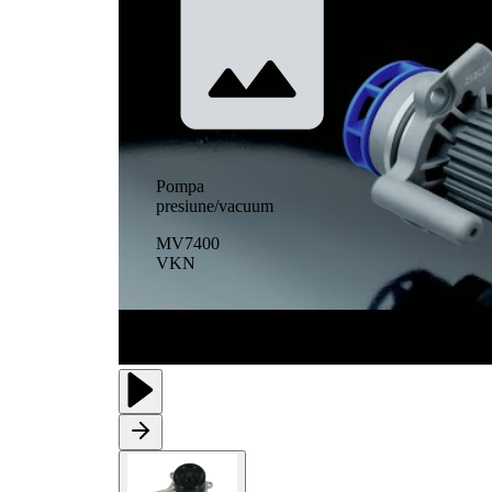
Pompa
presiune/vacuum
MV7400
VKN