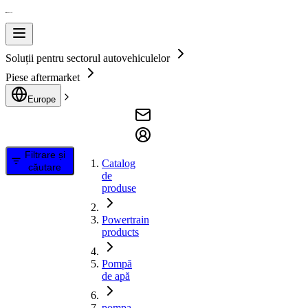
Soluții pentru sectorul autovehiculelor
Piese aftermarket
Europe
Filtrare și
Catalog
căutare
de
produse
Powertrain
products
Pompă
de apă
pompa