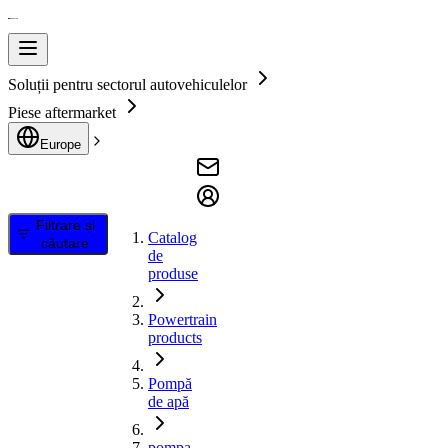
Soluții pentru sectorul autovehiculelor
Piese aftermarket
Europe
Filtrare și
Catalog
căutare
de
produse
Powertrain
products
Pompă
de apă
pompa