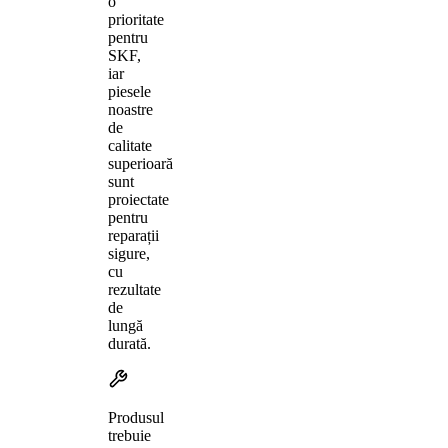
o
prioritate
pentru
SKF,
iar
piesele
noastre
de
calitate
superioară
sunt
proiectate
pentru
reparații
sigure,
cu
rezultate
de
lungă
durată.
Produsul
trebuie