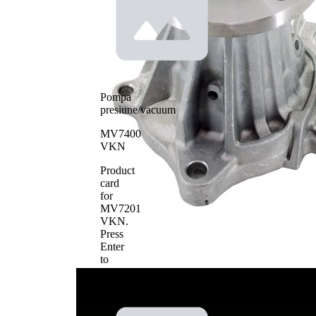
suplimentar 2
pentru
actioanre
Tip constructiv
curea
pompa apa
transmizie
cu
caneluri
Material roata
Pompa
pale - pompa
metal
presiune/vacuum
apa
MV7400
VKN
Product
card
for
MV7201
VKN
.
Press
Enter
to
view
details.