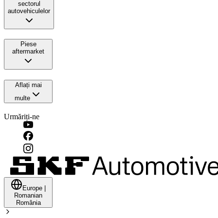
sectorul
autovehiculelor
Piese
aftermarket
Aflați mai
multe
Urmăriți-ne
Europe
|
Romanian
România