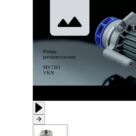
Pompa
presiune/vacuum
MV7201
VKN