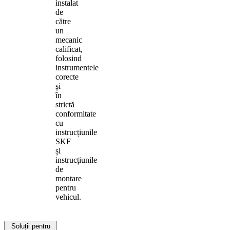
instalat
de
către
un
mecanic
calificat,
folosind
instrumentele
corecte
și
în
strictă
conformitate
cu
instrucțiunile
SKF
și
instrucțiunile
de
montare
pentru
vehicul.
Soluții pentru