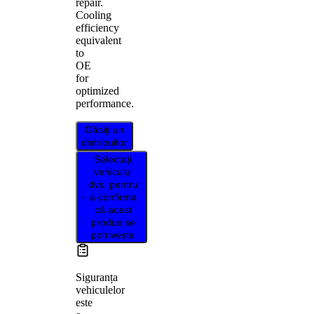
repair.
Cooling
efficiency
equivalent
to
OE
for
optimized
performance.
Găsiți un
distribuitor
Selectați
vehiculul
dvs. pentru
a confirma
că acest
produs se
potrivește
Siguranța
vehiculelor
este