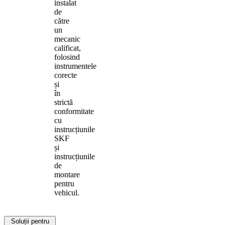
instalat
de
către
un
mecanic
calificat,
folosind
instrumentele
corecte
și
în
strictă
conformitate
cu
instrucțiunile
SKF
și
instrucțiunile
de
montare
pentru
vehicul.
Soluții pentru