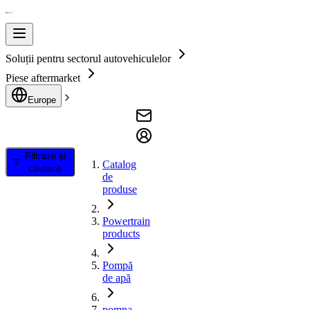
Soluții pentru sectorul autovehiculelor
Piese aftermarket
Europe
Filtrare și
Catalog
căutare
de
produse
Powertrain
products
Pompă
de apă
pompa