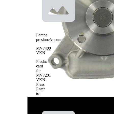
Tip constructiv
curea
pompa apa
transmizie
cu
caneluri
Material roata
pale - pompa
metal
apa
Pompa
presiune/vacuum
MV7400
VKN
Product
card
for
MV7201
VKN
.
Press
Enter
to
view
details.