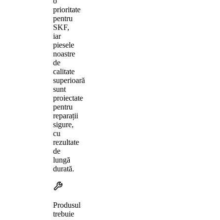
o
prioritate
pentru
SKF,
iar
piesele
noastre
de
calitate
superioară
sunt
proiectate
pentru
reparații
sigure,
cu
rezultate
de
lungă
durată.
Produsul
trebuie