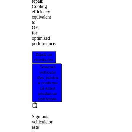
repair.
Cooling
efficiency
equivalent
to
OE
for
optimized
performance.
Găsiți un
distribuitor
Selectați
vehiculul
dvs. pentru
a confirma
că acest
produs se
potrivește
Siguranța
vehiculelor
este