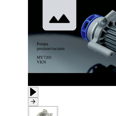
Pompa
presiune/vacuum
MV7201
VKN