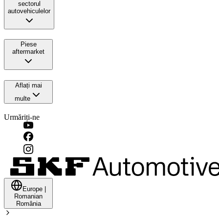
sectorul
autovehiculelor
Piese
aftermarket
Aflați mai
multe
Urmăriți-ne
Europe
|
Romanian
România