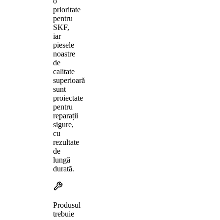
o
prioritate
pentru
SKF,
iar
piesele
noastre
de
calitate
superioară
sunt
proiectate
pentru
reparații
sigure,
cu
rezultate
de
lungă
durată.
Produsul
trebuie