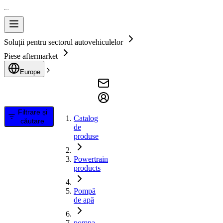
Soluții pentru sectorul autovehiculelor
Piese aftermarket
Europe
Filtrare și
Catalog
căutare
de
produse
Powertrain
products
Pompă
de apă
pompa