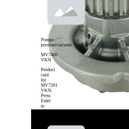
distributie
Material roata
pale - pompa
metal
apa
Pompa
presiune/vacuum
MV7400
VKN
Product
card
for
MV7201
VKN
.
Press
Enter
to
view
details.