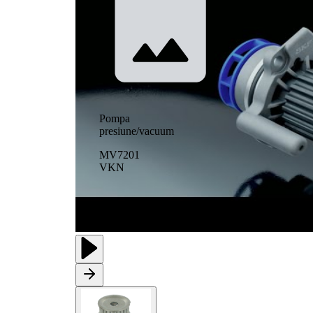
Pompa
presiune/vacuum
MV7201
VKN