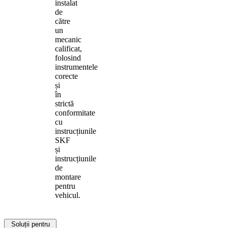
instalat
de
către
un
mecanic
calificat,
folosind
instrumentele
corecte
și
în
strictă
conformitate
cu
instrucțiunile
SKF
și
instrucțiunile
de
montare
pentru
vehicul.
Soluții pentru