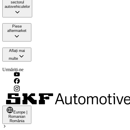
sectorul
autovehiculelor
Piese
aftermarket
Aflați mai
multe
Urmăriți-ne
Europe
|
Romanian
România