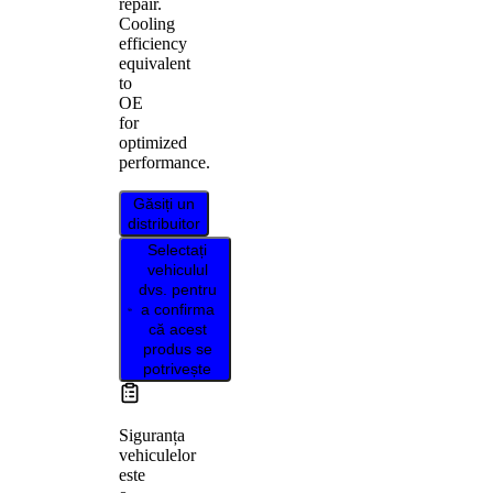
repair.
Cooling
efficiency
equivalent
to
OE
for
optimized
performance.
Găsiți un
distribuitor
Selectați
vehiculul
dvs. pentru
a confirma
că acest
produs se
potrivește
Siguranța
vehiculelor
este