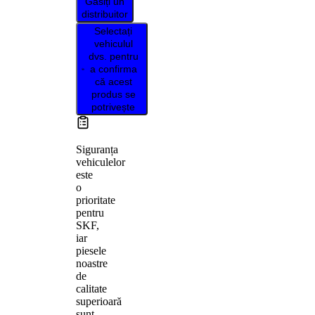
Găsiți un
distribuitor
Selectați
vehiculul
dvs. pentru
a confirma
că acest
produs se
potrivește
Siguranța
vehiculelor
este
o
prioritate
pentru
SKF,
iar
piesele
noastre
de
calitate
superioară
sunt