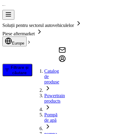
Soluții pentru sectorul autovehiculelor
Piese aftermarket
Europe
Filtrare și
Catalog
căutare
de
produse
Powertrain
products
Pompă
de apă
pompa