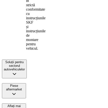
în
strictă
conformitate
cu
instrucțiunile
SKF
și
instrucțiunile
de
montare
pentru
vehicul.
Soluții pentru
sectorul
autovehiculelor
Piese
aftermarket
Aflați mai