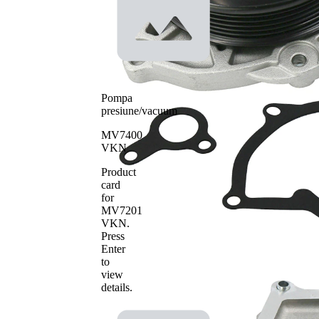
Tip constructiv
curea
pompa apa
transmizie
cu
caneluri
Material roata
pale - pompa
metal
apa
Pompa
presiune/vacuum
MV7400
VKN
Product
card
for
MV7201
VKN
.
Press
Enter
to
view
details.