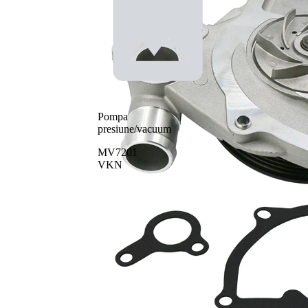
Pompa
presiune/vacuum
MV7201
VKN