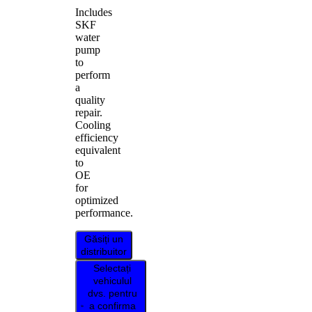
Includes
SKF
water
pump
to
perform
a
quality
repair.
Cooling
efficiency
equivalent
to
OE
for
optimized
performance.
Găsiți un
distribuitor
Selectați
vehiculul
dvs. pentru
a confirma