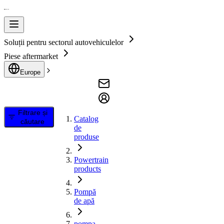
Soluții pentru sectorul autovehiculelor
Piese aftermarket
Europe
Filtrare și
Catalog
căutare
de
produse
Powertrain
products
Pompă
de apă
pompa