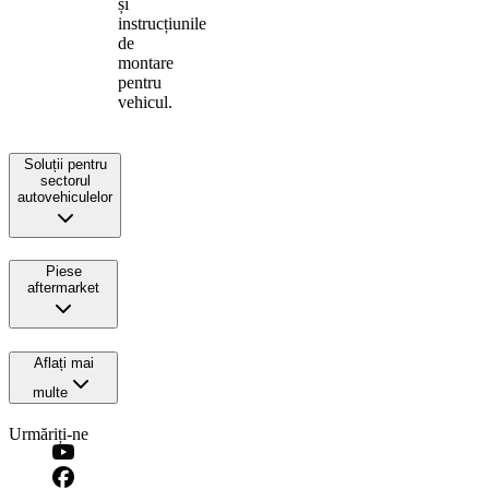
și
instrucțiunile
de
montare
pentru
vehicul.
Soluții pentru
sectorul
autovehiculelor
Piese
aftermarket
Aflați mai
multe
Urmăriți-ne