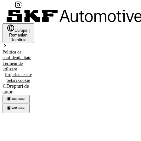
Europe
|
Romanian
România
Politica de
confidențialitate
Termeni de
utilizare
Proprietate site
Setări cookie
©
Drepturi de
autor