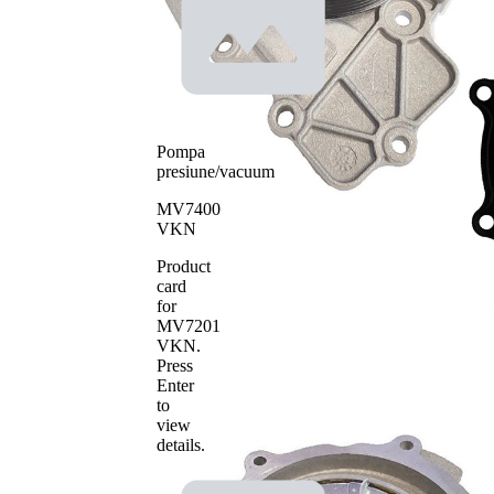
completare/Info
apa
suplimentar 2
cuplabila
pentru
actioanre
Tip constructiv
curea
pompa apa
transmizie
cu caneluri
Pompa
Material roata
tabla de
presiune/vacuum
pale - pompa
otel
apa
MV7400
VKN
Product
card
for
MV7201
VKN
.
Press
Enter
to
view
details.