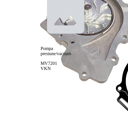
Pompa
presiune/vacuum
MV7201
VKN