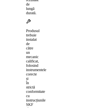
de
lungă
durată.
Produsul
trebuie
instalat
de
către
un
mecanic
calificat,
folosind
instrumentele
corecte
și
în
strictă
conformitate
cu
instrucțiunile
SKF