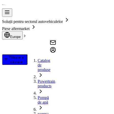
Soluții pentru sectorul autovehiculelor
Piese aftermarket
Europe
Filtrare și
Catalog
căutare
de
produse
Powertrain
products
Pompă
de apă
pompa