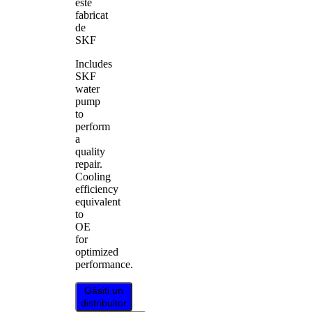
este
fabricat
de
SKF
Includes
SKF
water
pump
to
perform
a
quality
repair.
Cooling
efficiency
equivalent
to
OE
for
optimized
performance.
Găsiți un
distribuitor