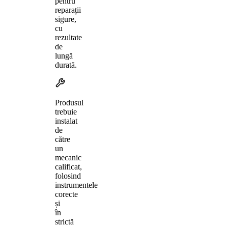
pentru
reparații
sigure,
cu
rezultate
de
lungă
durată.
Produsul
trebuie
instalat
de
către
un
mecanic
calificat,
folosind
instrumentele
corecte
și
în
strictă