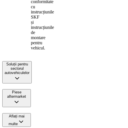
conformitate
cu
instrucțiunile
SKF
și
instrucțiunile
de
montare
pentru
vehicul.
Soluții pentru
sectorul
autovehiculelor
Piese
aftermarket
Aflați mai
multe