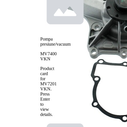
Tip constructiv
curea
pompa apa
transmizie
cu
caneluri
Material roata
pale - pompa
Fonta
apa
Pompa
presiune/vacuum
MV7400
VKN
Product
card
for
MV7201
VKN
.
Press
Enter
to
view
details.