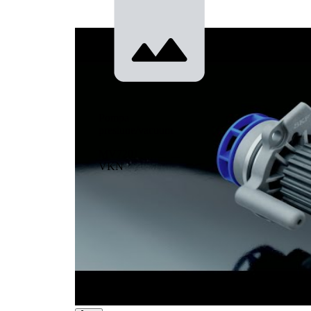
Pompa
presiune/vacuum
MV7201
VKN