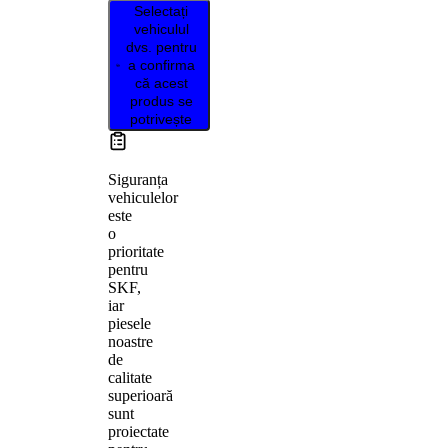
Selectați
vehiculul
dvs. pentru
a confirma
că acest
produs se
potrivește
Siguranța
vehiculelor
este
o
prioritate
pentru
SKF,
iar
piesele
noastre
de
calitate
superioară
sunt
proiectate