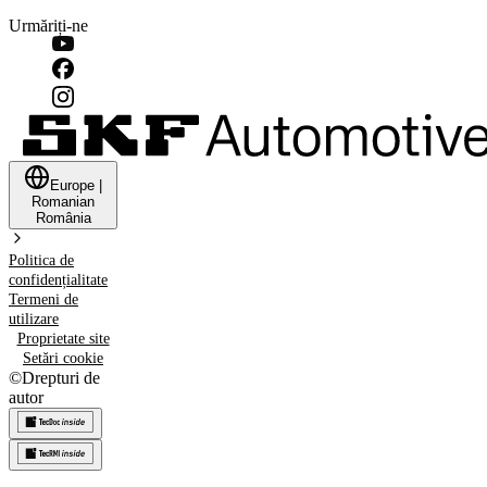
Urmăriți-ne
Europe
|
Romanian
România
Politica de
confidențialitate
Termeni de
utilizare
Proprietate site
Setări cookie
©
Drepturi de
autor