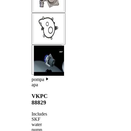
pompa
apa
VKPC
88829
Includes
SKF
water
pump