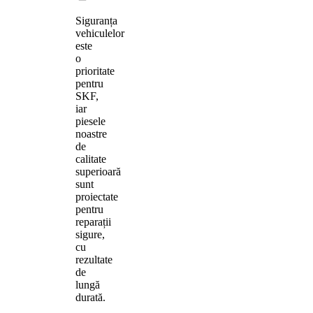
Siguranța
vehiculelor
este
o
prioritate
pentru
SKF,
iar
piesele
noastre
de
calitate
superioară
sunt
proiectate
pentru
reparații
sigure,
cu
rezultate
de
lungă
durată.