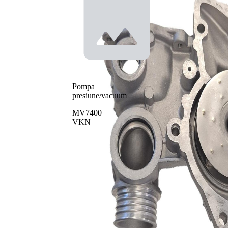
Pompa
presiune/vacuum
MV7400
VKN