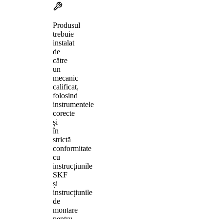
Produsul
trebuie
instalat
de
către
un
mecanic
calificat,
folosind
instrumentele
corecte
și
în
strictă
conformitate
cu
instrucțiunile
SKF
și
instrucțiunile
de
montare
pentru