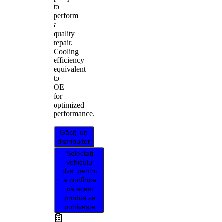
to
perform
a
quality
repair.
Cooling
efficiency
equivalent
to
OE
for
optimized
performance.
Găsiți un
distribuitor
Selectați
vehiculul
dvs. pentru
a confirma
că acest
produs se
potrivește