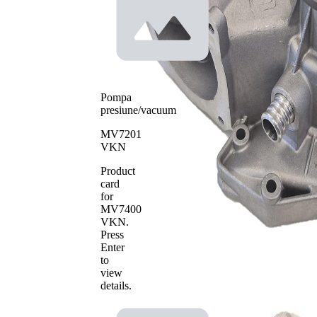
Tip constructiv
curea
pompa apa
transmizie
cu
caneluri
Material roata
pale - pompa
plastic
apa
Pompa
presiune/vacuum
MV7201
VKN
Product
card
for
MV7400
VKN
.
Press
Enter
to
view
details.