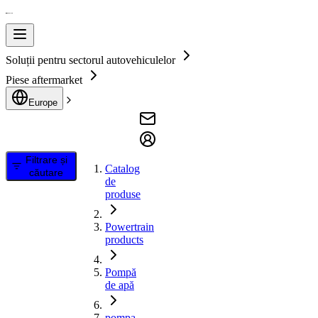
Soluții pentru sectorul autovehiculelor
Piese aftermarket
Europe
Filtrare și
Catalog
căutare
de
produse
Powertrain
products
Pompă
de apă
pompa