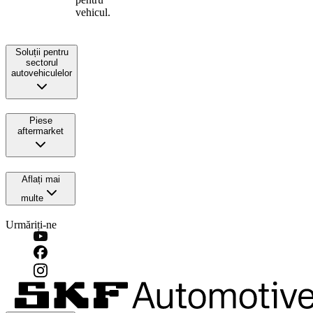
vehicul.
Soluții pentru
sectorul
autovehiculelor
Piese
aftermarket
Aflați mai
multe
Urmăriți-ne