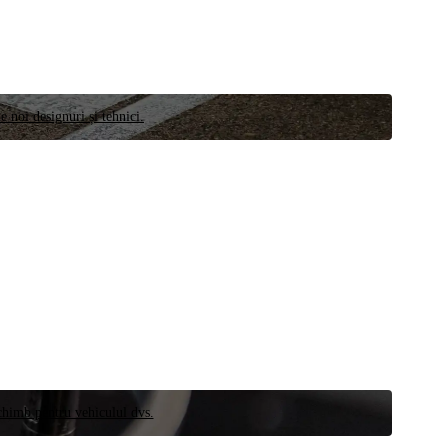
e noi designuri și tehnici.
schimb pentru vehiculul dvs.