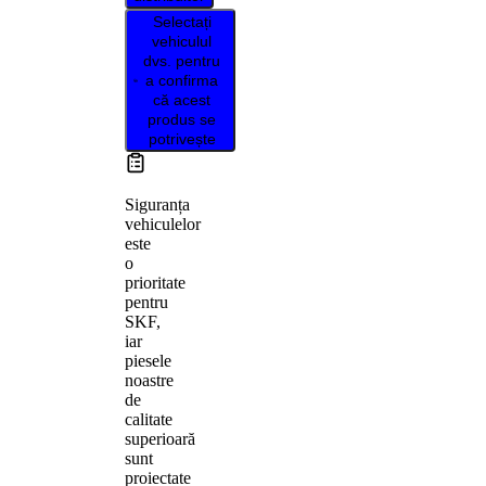
Selectați
vehiculul
dvs. pentru
a confirma
că acest
produs se
potrivește
Siguranța
vehiculelor
este
o
prioritate
pentru
SKF,
iar
piesele
noastre
de
calitate
superioară
sunt
proiectate