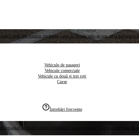
ctuării unui test riguros, cu meste cazul la cursele auto de top, prin furnizarea d
Vehicule de pasageri
Vehicule comerciale
Vehicule cu două și trei roți
Curse
Întrebări frecvente
aftermarket de înaltă calitate disponibile la nivel global. Găsiți acum piese de 