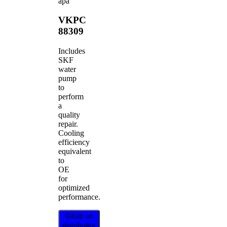
apa
VKPC
88309
Includes
SKF
water
pump
to
perform
a
quality
repair.
Cooling
efficiency
equivalent
to
OE
for
optimized
performance.
Găsiți un
distribuitor