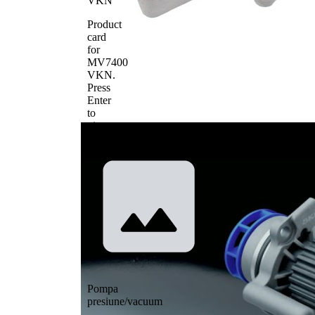
VKN
Product
card
for
MV7400
VKN
.
Press
Enter
to
view
details.
Pompa
presiune/vacuum