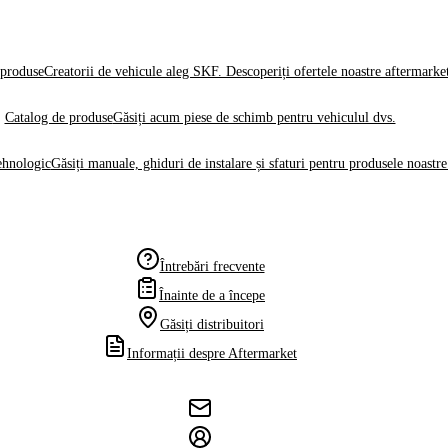
produse
Creatorii de vehicule aleg SKF. Descoperiți ofertele noastre aftermarke
Catalog de produse
Găsiți acum piese de schimb pentru vehiculul dvs.
ehnologic
Găsiți manuale, ghiduri de instalare și sfaturi pentru produsele noastre
Întrebări frecvente
Înainte de a începe
Găsiți distribuitori
Informații despre Aftermarket