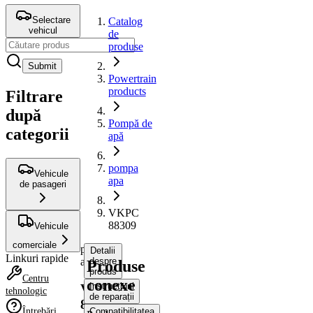
Selectare
Catalog
vehicul
de
produse
Submit
Powertrain
products
Filtrare
după
Pompă de
categorii
apă
pompa
Vehicule
apa
de pasageri
VKPC
88309
Vehicule
comerciale
pompa
Detalii
Linkuri rapide
apa
despre
Produse
produs
Centru
conexe
Instrucțiuni
VKPC
tehnologic
de reparații
88309
Întrebări
Compatibilitatea