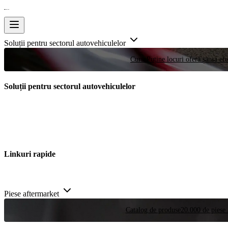
Soluții pentru sectorul autovehiculelor
Curse
Puține locuri oferă șansa efe
Soluții pentru sectorul autovehiculelor
Linkuri rapide
Piese aftermarket
Catalog de produse
20.000 de piese 