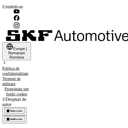
Urmăriți-ne
Europe
|
Romanian
România
Politica de
confidențialitate
Termeni de
utilizare
Proprietate site
Setări cookie
©
Drepturi de
autor