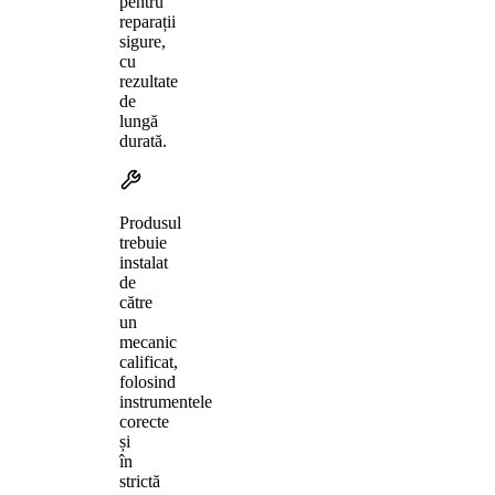
pentru
reparații
sigure,
cu
rezultate
de
lungă
durată.
Produsul
trebuie
instalat
de
către
un
mecanic
calificat,
folosind
instrumentele
corecte
și
în
strictă