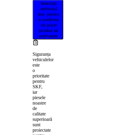
Selectați
vehiculul
dvs. pentru
a confirma
că acest
produs se
potrivește
Siguranța
vehiculelor
este
o
prioritate
pentru
SKF,
iar
piesele
noastre
de
calitate
superioară
sunt
proiectate