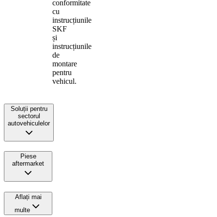
conformitate
cu
instrucțiunile
SKF
și
instrucțiunile
de
montare
pentru
vehicul.
Soluții pentru
sectorul
autovehiculelor
Piese
aftermarket
Aflați mai
multe