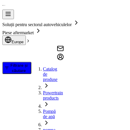
Soluții pentru sectorul autovehiculelor
Piese aftermarket
Europe
Filtrare și
Catalog
căutare
de
produse
Powertrain
products
Pompă
de apă
pompa