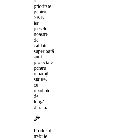
o
prioritate
pentru
SKF,
iar
piesele
noastre
de
calitate
superioară
sunt
proiectate
pentru
reparații
sigure,
cu
rezultate
de
lungă
durată.
Produsul
trebuie