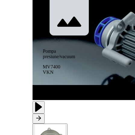
Pompa
presiune/vacuum
MV7400
VKN