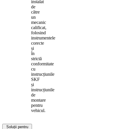
instalat
de
către
un
mecanic
calificat,
folosind
instrumentele
corecte
și
în
strictă
conformitate
cu
instrucțiunile
SKF
și
instrucțiunile
de
montare
pentru
vehicul.
Soluții pentru