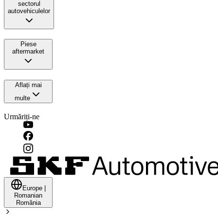
sectorul
autovehiculelor
Piese
aftermarket
Aflați mai
multe
Urmăriți-ne
Europe
|
Romanian
România