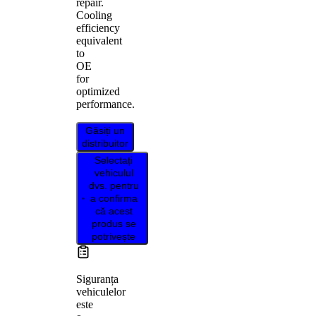
repair.
Cooling
efficiency
equivalent
to
OE
for
optimized
performance.
Găsiți un
distribuitor
Selectați
vehiculul
dvs. pentru
a confirma
că acest
produs se
potrivește
Siguranța
vehiculelor
este