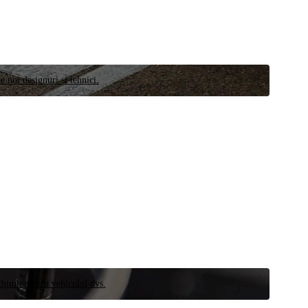
e noi designuri și tehnici.
schimb pentru vehiculul dvs.