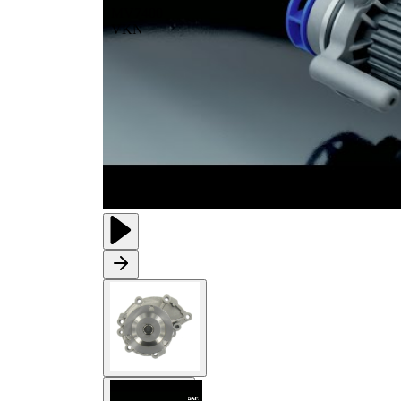
MV7400
VKN