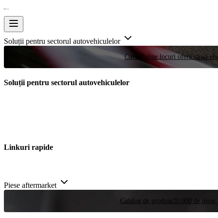
Soluții pentru sectorul autovehiculelor
Curse
Puține locuri oferă șansa efe
Soluții pentru sectorul autovehiculelor
Linkuri rapide
Piese aftermarket
Catalog de produse
20.000 de piese 