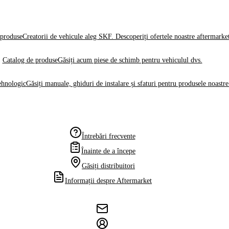
produse
Creatorii de vehicule aleg SKF. Descoperiți ofertele noastre aftermarke
Catalog de produse
Găsiți acum piese de schimb pentru vehiculul dvs.
ehnologic
Găsiți manuale, ghiduri de instalare și sfaturi pentru produsele noastre
Întrebări frecvente
Înainte de a începe
Găsiți distribuitori
Informații despre Aftermarket