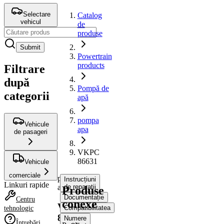
Selectare
Catalog
vehicul
de
produse
Submit
Powertrain
products
Filtrare
după
Pompă de
categorii
apă
pompa
Vehicule
apa
de pasageri
VKPC
86631
Vehicule
comerciale
pompa
Instrucțiuni
Linkuri rapide
apa
de reparații
Produse
Documentație
Centru
conexe
VKPC
Compatibilitatea
tehnologic
86631
Numere
Întrebări