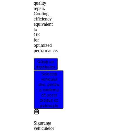
quality
repair.
Cooling
efficiency
equivalent
to
OE
for
optimized
performance.
Găsiți un
distribuitor
Selectați
vehiculul
dvs. pentru
a confirma
că acest
produs se
potrivește
Siguranța
vehiculelor