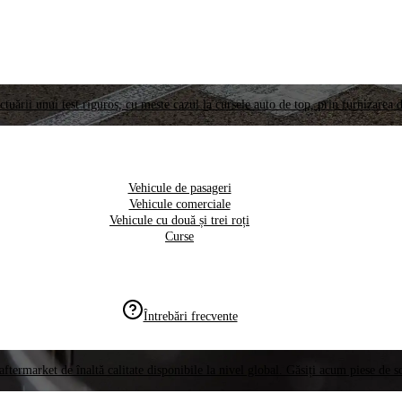
ctuării unui test riguros, cu meste cazul la cursele auto de top, prin furnizarea d
Vehicule de pasageri
Vehicule comerciale
Vehicule cu două și trei roți
Curse
Întrebări frecvente
aftermarket de înaltă calitate disponibile la nivel global. Găsiți acum piese de 