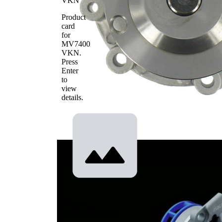
VKN
Product
card
for
MV7400
VKN
.
Press
Enter
to
view
details.
Pompa
presiune/vacuum