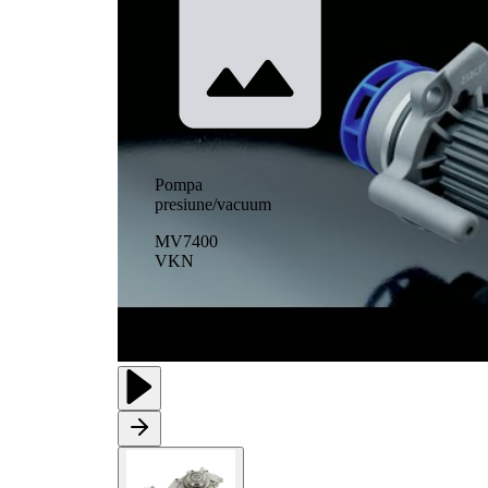
Pompa
presiune/vacuum
MV7400
VKN