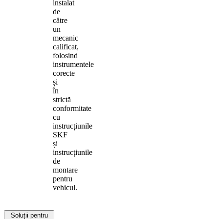
instalat
de
către
un
mecanic
calificat,
folosind
instrumentele
corecte
și
în
strictă
conformitate
cu
instrucțiunile
SKF
și
instrucțiunile
de
montare
pentru
vehicul.
Soluții pentru