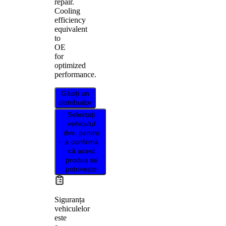
repair.
Cooling
efficiency
equivalent
to
OE
for
optimized
performance.
Găsiți un
distribuitor
Selectați
vehiculul
dvs. pentru
a confirma
că acest
produs se
potrivește
Siguranța
vehiculelor
este