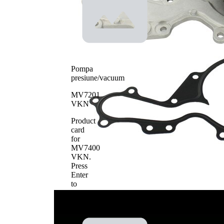
Tip constructiv
actioanre
pompa apa
roata
dintata
Material roata
pale - pompa
metal
apa
Pompa
presiune/vacuum
MV7201
VKN
Product
card
for
MV7400
VKN
.
Press
Enter
to
view
details.