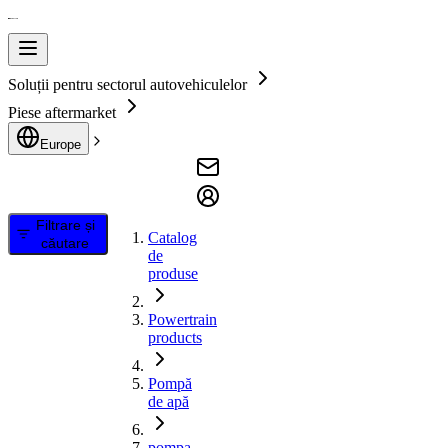
Soluții pentru sectorul autovehiculelor
Piese aftermarket
Europe
Filtrare și
Catalog
căutare
de
produse
Powertrain
products
Pompă
de apă
pompa