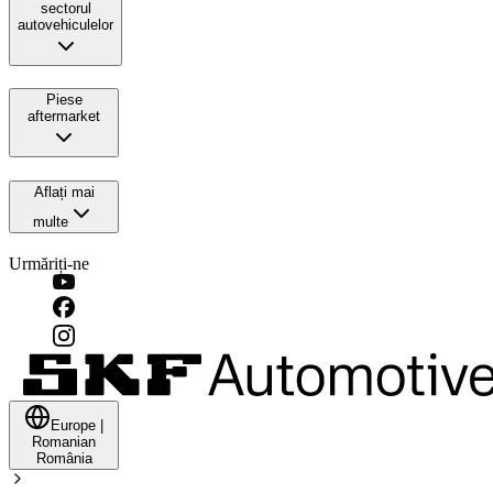
sectorul
autovehiculelor
Piese
aftermarket
Aflați mai
multe
Urmăriți-ne
Europe
|
Romanian
România