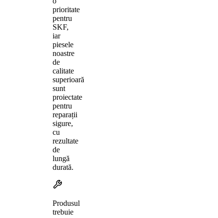
o
prioritate
pentru
SKF,
iar
piesele
noastre
de
calitate
superioară
sunt
proiectate
pentru
reparații
sigure,
cu
rezultate
de
lungă
durată.
Produsul
trebuie