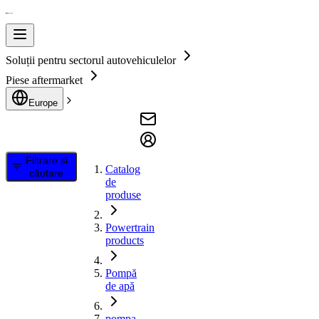
Soluții pentru sectorul autovehiculelor
Piese aftermarket
Europe
Filtrare și
Catalog
căutare
de
produse
Powertrain
products
Pompă
de apă
pompa