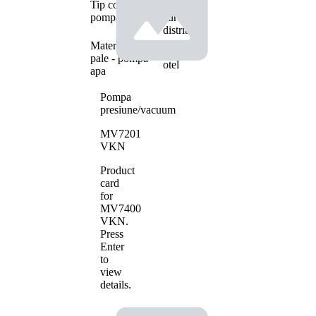
Tip constructiv
actionare
pompa apa
curea
distributie
Material roata
tabla de
pale - pompa
otel
apa
Pompa
presiune/vacuum
MV7201
VKN
Product
card
for
MV7400
VKN
.
Press
Enter
to
view
details.