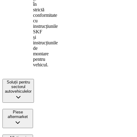
în
strictă
conformitate
cu
instrucțiunile
SKF
și
instrucțiunile
de
montare
pentru
vehicul.
Soluții pentru
sectorul
autovehiculelor
Piese
aftermarket