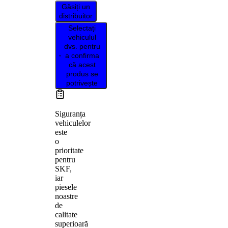
Găsiți un
distribuitor
Selectați
vehiculul
dvs. pentru
a confirma
că acest
produs se
potrivește
Siguranța
vehiculelor
este
o
prioritate
pentru
SKF,
iar
piesele
noastre
de
calitate
superioară