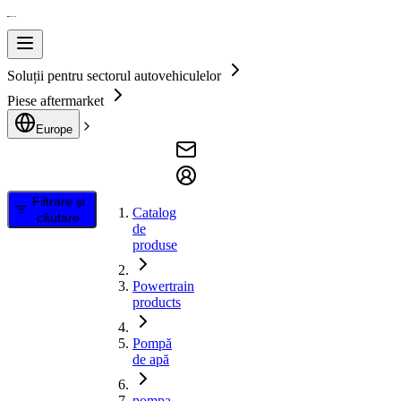
Soluții pentru sectorul autovehiculelor
Piese aftermarket
Europe
Filtrare și
Catalog
căutare
de
produse
Powertrain
products
Pompă
de apă
pompa