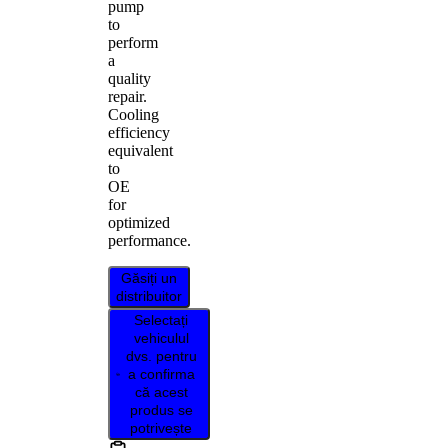
pump
to
perform
a
quality
repair.
Cooling
efficiency
equivalent
to
OE
for
optimized
performance.
Găsiți un
distribuitor
Selectați
vehiculul
dvs. pentru
a confirma
că acest
produs se
potrivește