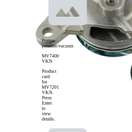
cu
caneluri
Material roata
tabla de
pale - pompa
otel
apa
Pompa
presiune/vacuum
MV7400
VKN
Product
card
for
MV7201
VKN
.
Press
Enter
to
view
details.