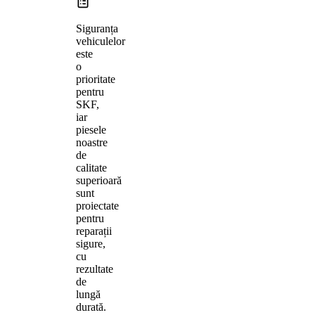
Siguranța
vehiculelor
este
o
prioritate
pentru
SKF,
iar
piesele
noastre
de
calitate
superioară
sunt
proiectate
pentru
reparații
sigure,
cu
rezultate
de
lungă
durată.