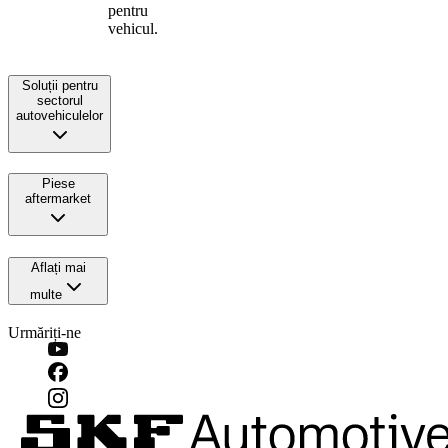
pentru
vehicul.
Soluții pentru
sectorul
autovehiculelor
Piese
aftermarket
Aflați mai
multe
Urmăriți-ne