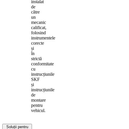
instalat
de
către
un
mecanic
calificat,
folosind
instrumentele
corecte
și
în
strictă
conformitate
cu
instrucțiunile
SKF
și
instrucțiunile
de
montare
pentru
vehicul.
Soluții pentru