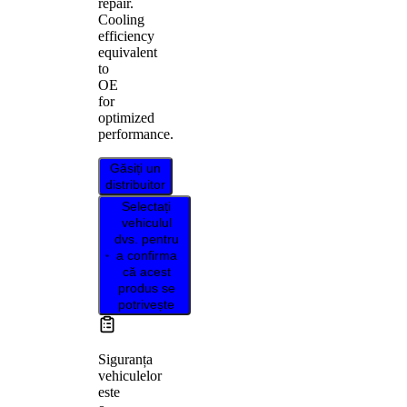
repair.
Cooling
efficiency
equivalent
to
OE
for
optimized
performance.
Găsiți un
distribuitor
Selectați
vehiculul
dvs. pentru
a confirma
că acest
produs se
potrivește
Siguranța
vehiculelor
este