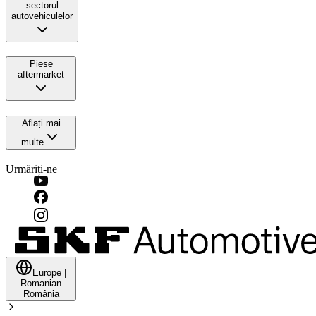
sectorul
autovehiculelor
Piese
aftermarket
Aflați mai
multe
Urmăriți-ne
Europe
|
Romanian
România