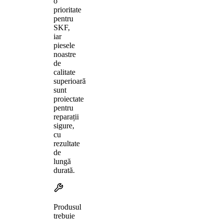
o
prioritate
pentru
SKF,
iar
piesele
noastre
de
calitate
superioară
sunt
proiectate
pentru
reparații
sigure,
cu
rezultate
de
lungă
durată.
Produsul
trebuie