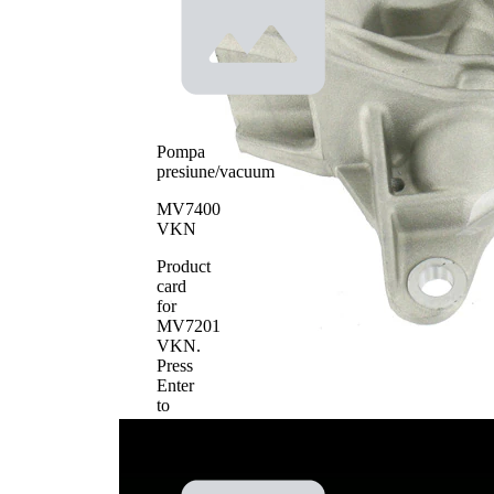
suplimentar 2
pentru
actioanre
Tip constructiv
curea
pompa apa
transmizie
cu
caneluri
Material roata
Pompa
tabla de
pale - pompa
presiune/vacuum
otel
apa
MV7400
VKN
Product
card
for
MV7201
VKN
.
Press
Enter
to
view
details.