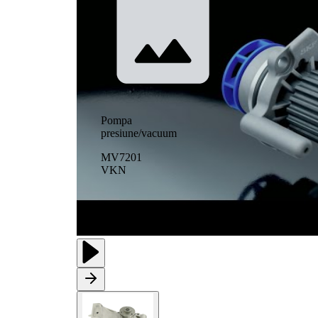
Pompa
presiune/vacuum
MV7201
VKN