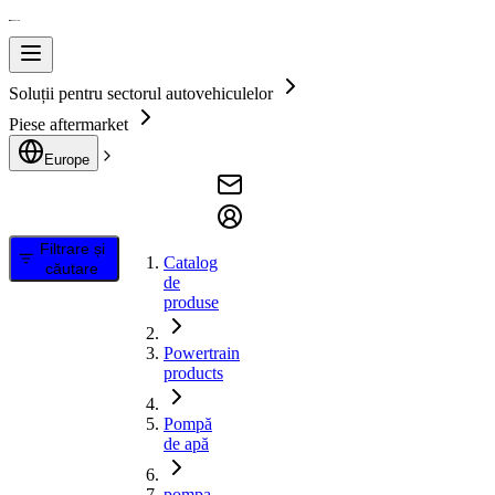
Soluții pentru sectorul autovehiculelor
Piese aftermarket
Europe
Filtrare și
Catalog
căutare
de
produse
Powertrain
products
Pompă
de apă
pompa