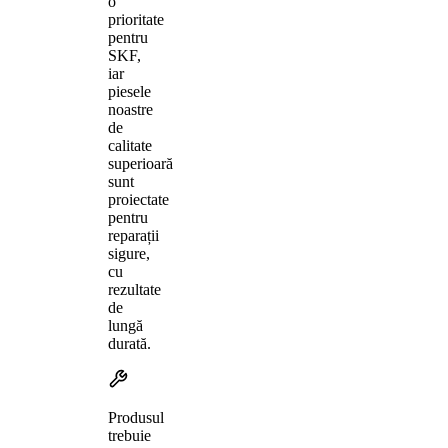
o
prioritate
pentru
SKF,
iar
piesele
noastre
de
calitate
superioară
sunt
proiectate
pentru
reparații
sigure,
cu
rezultate
de
lungă
durată.
Produsul
trebuie