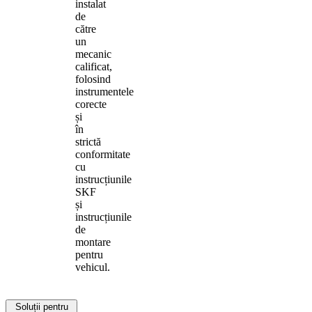
instalat
de
către
un
mecanic
calificat,
folosind
instrumentele
corecte
și
în
strictă
conformitate
cu
instrucțiunile
SKF
și
instrucțiunile
de
montare
pentru
vehicul.
Soluții pentru