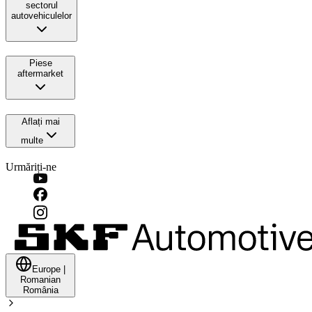
sectorul
autovehiculelor
Piese
aftermarket
Aflați mai
multe
Urmăriți-ne
Europe
|
Romanian
România