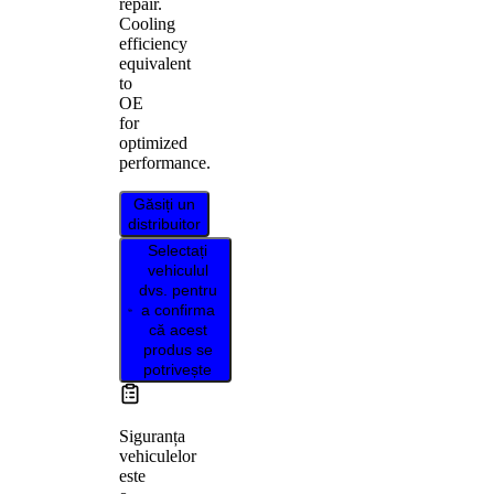
repair.
Cooling
efficiency
equivalent
to
OE
for
optimized
performance.
Găsiți un
distribuitor
Selectați
vehiculul
dvs. pentru
a confirma
că acest
produs se
potrivește
Siguranța
vehiculelor
este