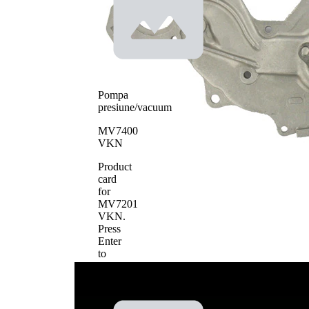
pompa apa
curea
transmisie
Material roata
pale - pompa
Fonta
apa
Pompa
presiune/vacuum
MV7400
VKN
Product
card
for
MV7201
VKN
.
Press
Enter
to
view
details.