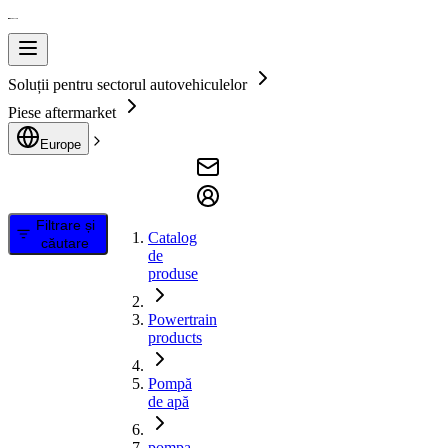
Soluții pentru sectorul autovehiculelor
Piese aftermarket
Europe
Filtrare și
Catalog
căutare
de
produse
Powertrain
products
Pompă
de apă
pompa