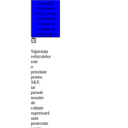
Selectați
vehiculul
dvs. pentru
a confirma
că acest
produs se
potrivește
Siguranța
vehiculelor
este
o
prioritate
pentru
SKF,
iar
piesele
noastre
de
calitate
superioară
sunt
proiectate