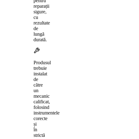
pentru
reparații
sigure,
cu
rezultate
de
lungă
durată.
Produsul
trebuie
instalat
de
către
un
mecanic
calificat,
folosind
instrumentele
corecte
și
în
strictă