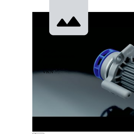
Pompa
presiune/vacuum
MV7201
VKN