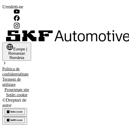
Urmăriți-ne
Europe
|
Romanian
România
Politica de
confidențialitate
Termeni de
utilizare
Proprietate site
Setări cookie
©
Drepturi de
autor