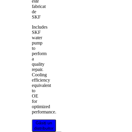
este
fabricat
de
SKF
Includes
SKF
water
pump
to
perform
a
quality
repair.
Cooling
efficiency
equivalent
to
OE
for
optimized
performance.
Găsiți un
distribuitor