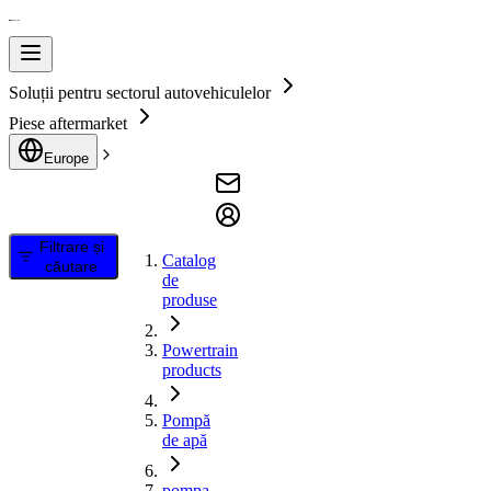
Soluții pentru sectorul autovehiculelor
Piese aftermarket
Europe
Filtrare și
Catalog
căutare
de
produse
Powertrain
products
Pompă
de apă
pompa