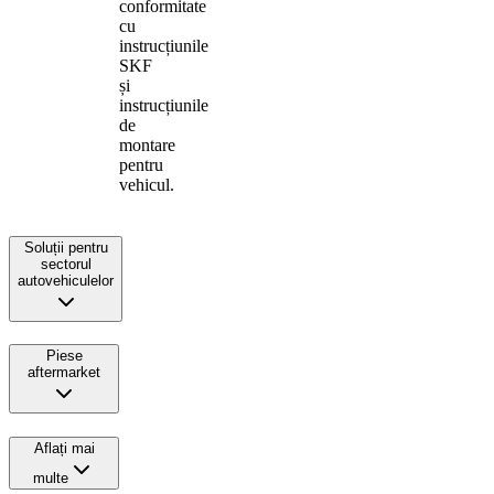
conformitate
cu
instrucțiunile
SKF
și
instrucțiunile
de
montare
pentru
vehicul.
Soluții pentru
sectorul
autovehiculelor
Piese
aftermarket
Aflați mai
multe