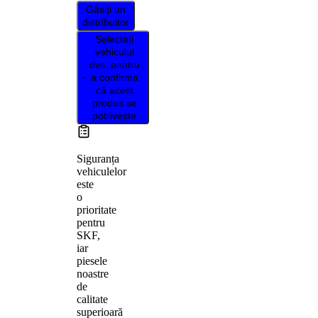
Găsiți un
distribuitor
Selectați
vehiculul
dvs. pentru
a confirma
că acest
produs se
potrivește
Siguranța
vehiculelor
este
o
prioritate
pentru
SKF,
iar
piesele
noastre
de
calitate
superioară