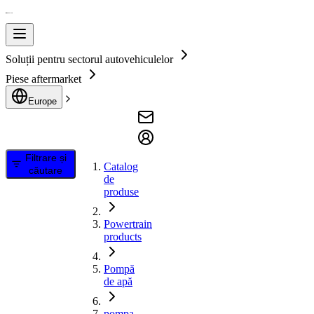
Soluții pentru sectorul autovehiculelor
Piese aftermarket
Europe
Filtrare și
Catalog
căutare
de
produse
Powertrain
products
Pompă
de apă
pompa