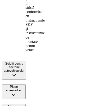
în
strictă
conformitate
cu
instrucțiunile
SKF
și
instrucțiunile
de
montare
pentru
vehicul.
Soluții pentru
sectorul
autovehiculelor
Piese
aftermarket