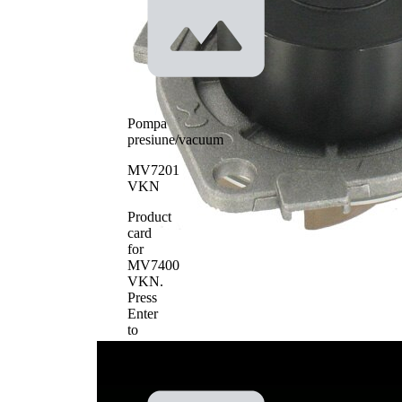
Material
roata pale -
plastic
pompa apa
Pompa
presiune/vacuum
MV7201
VKN
Product
card
for
MV7400
VKN
.
Press
Enter
to
view
details.