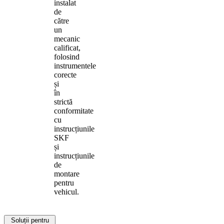
instalat
de
către
un
mecanic
calificat,
folosind
instrumentele
corecte
și
în
strictă
conformitate
cu
instrucțiunile
SKF
și
instrucțiunile
de
montare
pentru
vehicul.
Soluții pentru