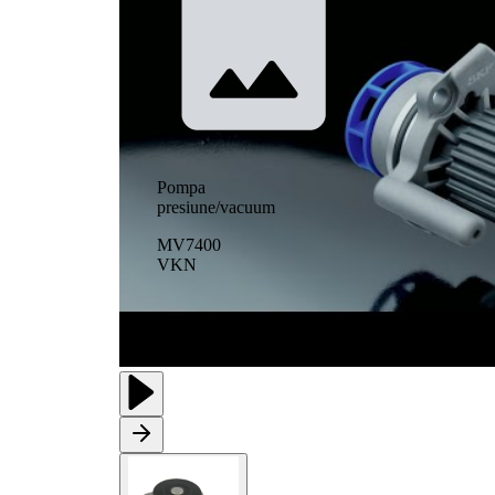
Pompa
presiune/vacuum
MV7400
VKN