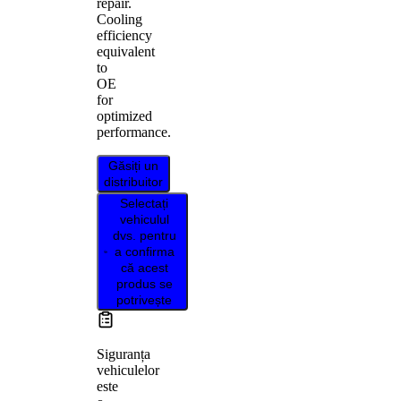
repair.
Cooling
efficiency
equivalent
to
OE
for
optimized
performance.
Găsiți un
distribuitor
Selectați
vehiculul
dvs. pentru
a confirma
că acest
produs se
potrivește
Siguranța
vehiculelor
este