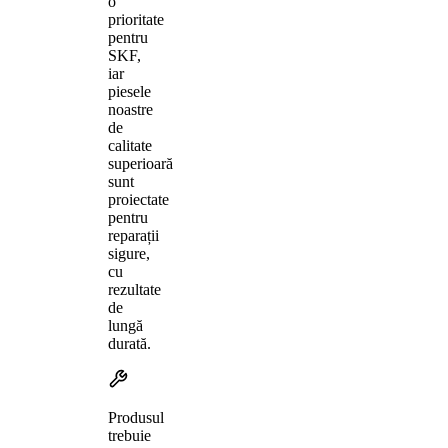
o
prioritate
pentru
SKF,
iar
piesele
noastre
de
calitate
superioară
sunt
proiectate
pentru
reparații
sigure,
cu
rezultate
de
lungă
durată.
Produsul
trebuie