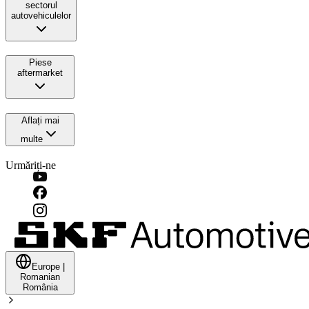
sectorul
autovehiculelor
Piese
aftermarket
Aflați mai
multe
Urmăriți-ne
Europe
|
Romanian
România