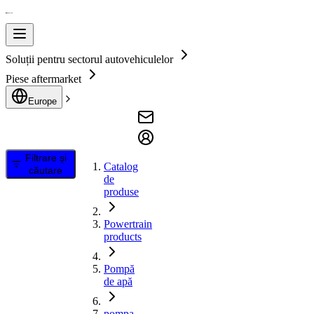
Soluții pentru sectorul autovehiculelor
Piese aftermarket
Europe
Filtrare și
Catalog
căutare
de
produse
Powertrain
products
Pompă
de apă
pompa