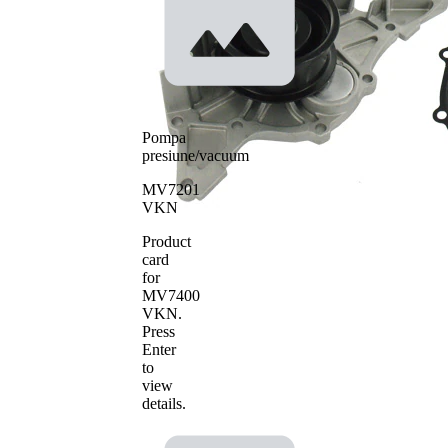
Tip constructiv
curea
pompa apa
transmizie
cu
caneluri
Material roata
pale - pompa
plastic
apa
Pompa
presiune/vacuum
MV7201
VKN
Product
card
for
MV7400
VKN
.
Press
Enter
to
view
details.