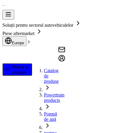
Soluții pentru sectorul autovehiculelor
Piese aftermarket
Europe
Filtrare și
Catalog
căutare
de
produse
Powertrain
products
Pompă
de apă
pompa