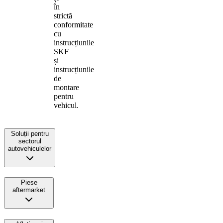
în
strictă
conformitate
cu
instrucțiunile
SKF
și
instrucțiunile
de
montare
pentru
vehicul.
Soluții pentru
sectorul
autovehiculelor
Piese
aftermarket