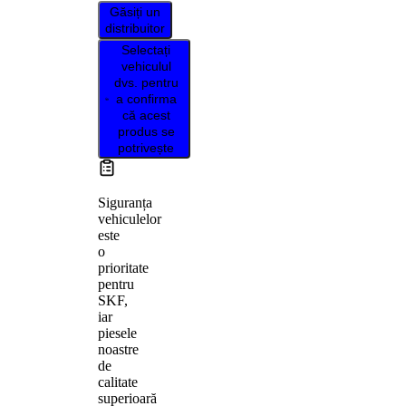
Găsiți un
distribuitor
Selectați
vehiculul
dvs. pentru
a confirma
că acest
produs se
potrivește
Siguranța
vehiculelor
este
o
prioritate
pentru
SKF,
iar
piesele
noastre
de
calitate
superioară