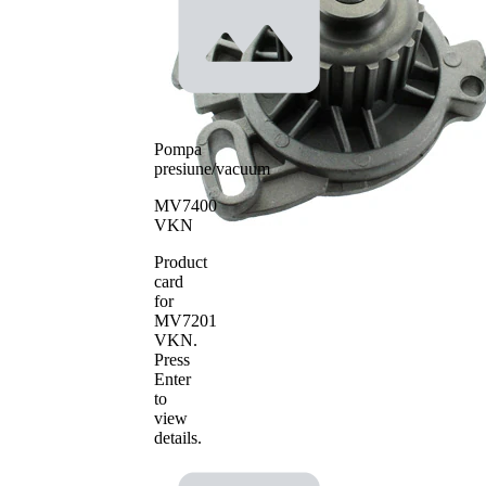
Tip constructiv
actionare
pompa apa
curea
distributie
Material roata
pale - pompa
plastic
apa
Pompa
presiune/vacuum
MV7400
VKN
Product
card
for
MV7201
VKN
.
Press
Enter
to
view
details.