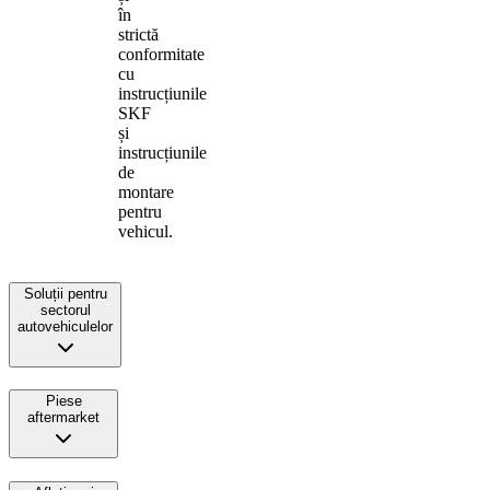
în
strictă
conformitate
cu
instrucțiunile
SKF
și
instrucțiunile
de
montare
pentru
vehicul.
Soluții pentru
sectorul
autovehiculelor
Piese
aftermarket