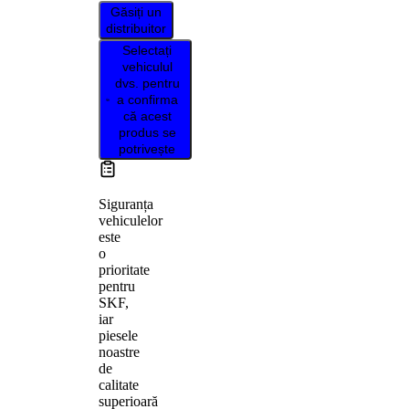
Găsiți un
distribuitor
Selectați
vehiculul
dvs. pentru
a confirma
că acest
produs se
potrivește
Siguranța
vehiculelor
este
o
prioritate
pentru
SKF,
iar
piesele
noastre
de
calitate
superioară