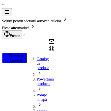
Soluții pentru sectorul autovehiculelor
Piese aftermarket
Europe
Filtrare și
Catalog
căutare
de
produse
Powertrain
products
Pompă
de apă
pompa